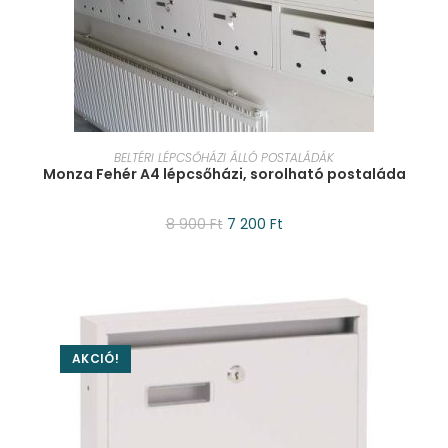
KOSÁRBA TESZEM
BELTÉRI LÉPCSŐHÁZI ÁLLÓ POSTALÁDÁK
Monza Fehér A4 lépcsőházi, sorolható postaláda
8 900
Ft
7 200
Ft
AKCIÓ!