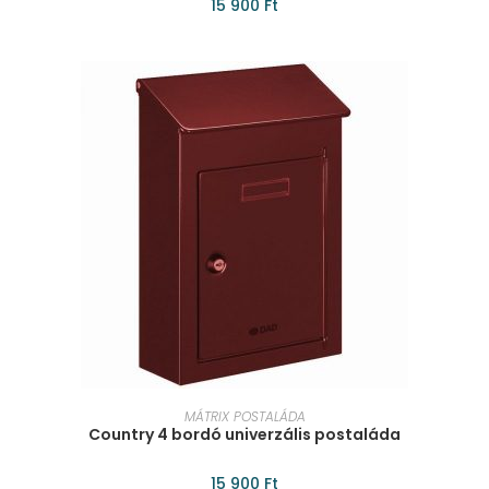
15 900
Ft
KOSÁRBA TESZEM
MÁTRIX POSTALÁDA
Country 4 bordó univerzális postaláda
15 900
Ft