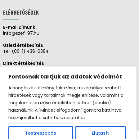
ELÉRHETŐSÉGEK
E-mail címünk
info@szef-97.hu
Üzleti értékesítés
Tel:
(06-1) 436-0384
Direkt értékesítés
Tel:
(06-1) 430-1930
Fontosnak tartjuk az adatok védelmét
Adminisztráció, Pénzügy
Tel:
(06-1) 430-1930
A böngészési élmény fokozása, a személyre szabott
hirdetések vagy tartalmak megjelenítése, valamint a
Szerviz és karbantartás
forgalom elemzése érdekében sütiket (cookie)
Tel:
(06-20) 326-8654
használunk. A "Mindet elfogadom" gombra kattintva
hozzájárulhat a sütik használatához.
Testreszabás
Elutasít
Copyright 2026 ©
Postaládaüzlet.hu