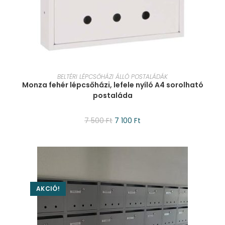
KOSÁRBA TESZEM
BELTÉRI LÉPCSŐHÁZI ÁLLÓ POSTALÁDÁK
Monza fehér lépcsőházi, lefele nyíló A4 sorolható
postaláda
7 500
Ft
7 100
Ft
AKCIÓ!