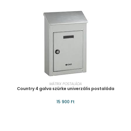
KOSÁRBA TESZEM
MÁTRIX POSTALÁDA
Country 4 galva szürke univerzális postaláda
15 900
Ft