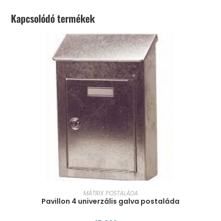
Kapcsolódó termékek
KOSÁRBA TESZEM
MÁTRIX POSTALÁDA
Pavillon 4 univerzális galva postaláda