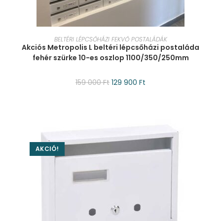
KOSÁRBA TESZEM
BELTÉRI LÉPCSŐHÁZI FEKVŐ POSTALÁDÁK
Akciós Metropolis L beltéri lépcsőházi postaláda
fehér szürke 10-es oszlop 1100/350/250mm
159 000
Ft
129 900
Ft
AKCIÓ!