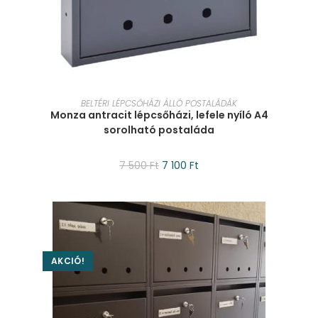
KOSÁRBA TESZEM
BELTÉRI LÉPCSŐHÁZI ÁLLÓ POSTALÁDÁK
Monza antracit lépcsőházi, lefele nyíló A4
sorolható postaláda
7 500
Ft
7 100
Ft
AKCIÓ!