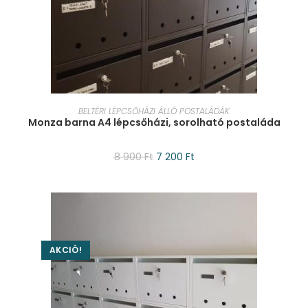
KOSÁRBA TESZEM
BELTÉRI LÉPCSŐHÁZI ÁLLÓ POSTALÁDÁK
Monza barna A4 lépcsőházi, sorolható postaláda
8 900
Ft
7 200
Ft
AKCIÓ!