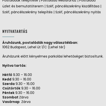
Postaládák telepítése | Postaláda webáruház | Postaláda
üzlet és bemutatóterem | Széf, páncélszekrény kiszállítása |
Széf, páncélszekrény telepítés | Széf, páncélszekrény nyitás
NYITVATARTÁS
Áruházunk, postaládák nagy választékban:
1062 Budapest, Lehel út 1/C (Lehel tér)
Áruházunk előtt kényelmes parkolási lehetőséget biztosítunk.
Nyitva tartás:
Hétfő
9.30 – 16.00
Kedd
9.30 – 16.00
Szerda
9.30 – 16.00
Csütörtök
9.30 – 16.00
Péntek
9.30 – 16.00
Szombat
Zárva
Vasárnap
Zárva