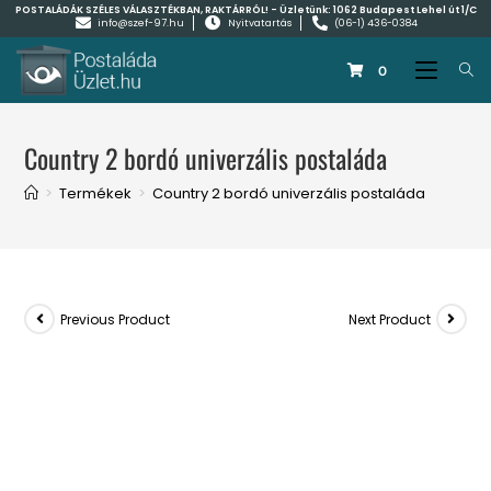
POSTALÁDÁK SZÉLES VÁLASZTÉKBAN, RAKTÁRRÓL! - Üzletünk:
1062 Budapest Lehel út 1/C
info@szef-97.hu
Nyitvatartás
(06-1) 436-0384
0
Country 2 bordó univerzális postaláda
>
Termékek
>
Country 2 bordó univerzális postaláda
Previous Product
Next Product