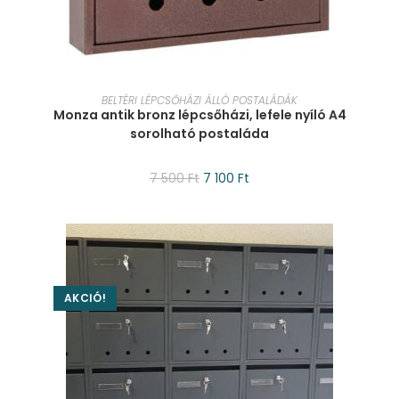
KOSÁRBA TESZEM
BELTÉRI LÉPCSŐHÁZI ÁLLÓ POSTALÁDÁK
Monza antik bronz lépcsőházi, lefele nyíló A4
sorolható postaláda
7 500
Ft
7 100
Ft
AKCIÓ!