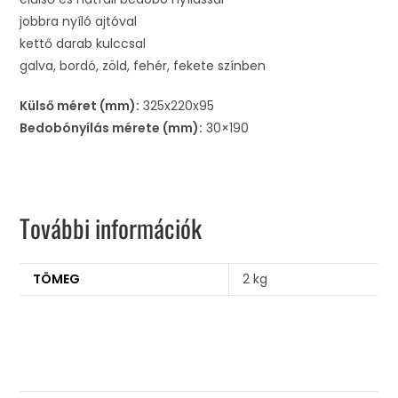
jobbra nyíló ajtóval
kettő darab kulccsal
galva, bordó, zöld, fehér, fekete színben
Külső méret (mm):
325x220x95
Bedobónyílás mérete (mm):
30×190
További információk
TÖMEG
2 kg