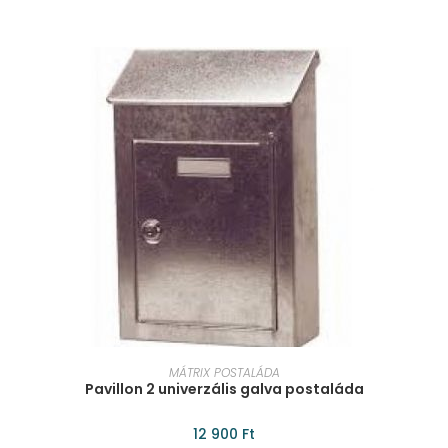
KOSÁRBA TESZEM
MÁTRIX POSTALÁDA
Pavillon 2 univerzális galva postaláda
12 900
Ft