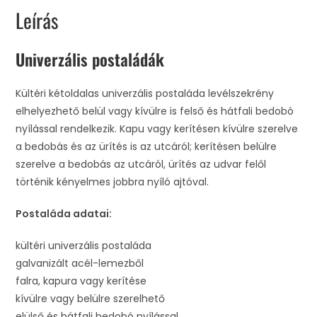
Leírás
Univerzális postaládák
Kültéri kétoldalas univerzális postaláda levélszekrény
elhelyezhető belül vagy kívülre is felső és hátfali bedobó
nyílással rendelkezik. Kapu vagy kerítésen kívülre szerelve
a bedobás és az ürítés is az utcáról; kerítésen belülre
szerelve a bedobás az utcáról, ürítés az udvar felől
történik kényelmes jobbra nyíló ajtóval.
Postaláda adatai:
kültéri univerzális postaláda
galvanizált acél-lemezből
falra, kapura vagy kerítése
kívülre vagy belülre szerelhető
elülső és hátfali bedobó nyílással