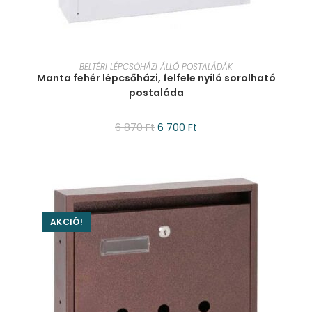
KOSÁRBA TESZEM
BELTÉRI LÉPCSŐHÁZI ÁLLÓ POSTALÁDÁK
Manta fehér lépcsőházi, felfele nyíló sorolható
postaláda
6 870
Ft
6 700
Ft
AKCIÓ!