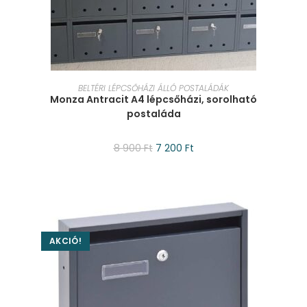
KOSÁRBA TESZEM
BELTÉRI LÉPCSŐHÁZI ÁLLÓ POSTALÁDÁK
Monza Antracit A4 lépcsőházi, sorolható
postaláda
8 900
Ft
7 200
Ft
AKCIÓ!