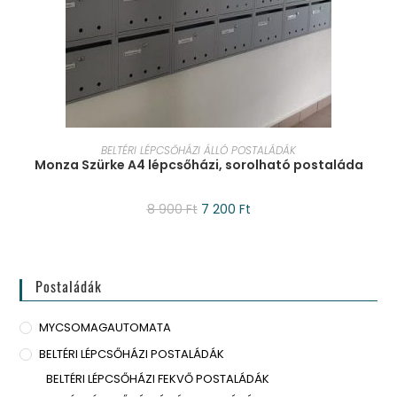
KOSÁRBA TESZEM
BELTÉRI LÉPCSŐHÁZI ÁLLÓ POSTALÁDÁK
Monza Szürke A4 lépcsőházi, sorolható postaláda
8 900
Ft
7 200
Ft
Postaládák
MYCSOMAGAUTOMATA
BELTÉRI LÉPCSŐHÁZI POSTALÁDÁK
BELTÉRI LÉPCSŐHÁZI FEKVŐ POSTALÁDÁK