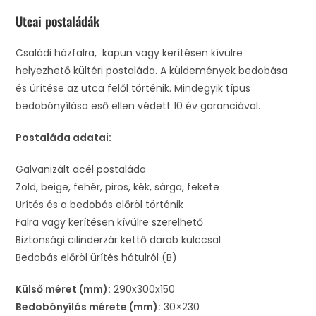
Utcai postaládák
Családi házfalra, kapun vagy kerítésen kívülre
helyezhető kültéri postaláda. A küldemények bedobása
és ürítése az utca felől történik. Mindegyik típus
bedobónyílása eső ellen védett 10 év garanciával.
Postaláda adatai:
Galvanizált acél postaláda
Zöld, beige, fehér, piros, kék, sárga, fekete
Ürítés és a bedobás előröl történik
Falra vagy kerítésen kívülre szerelhető
Biztonsági cilinderzár kettő darab kulccsal
Bedobás előröl ürítés hátulról (B)
Külső méret (mm):
290x300x150
Bedobónyílás mérete (mm):
30×230