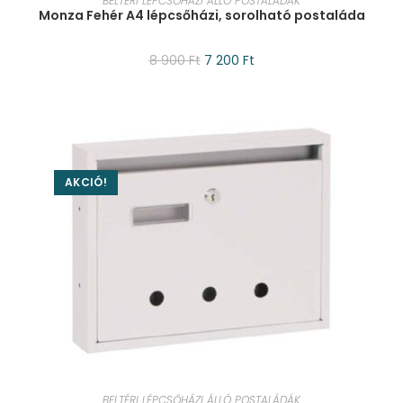
BELTÉRI LÉPCSŐHÁZI ÁLLÓ POSTALÁDÁK
Monza Fehér A4 lépcsőházi, sorolható postaláda
8 900
Ft
7 200
Ft
AKCIÓ!
KOSÁRBA TESZEM
BELTÉRI LÉPCSŐHÁZI ÁLLÓ POSTALÁDÁK