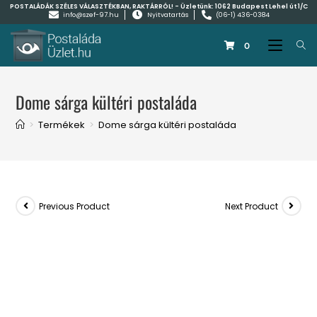
POSTALÁDÁK SZÉLES VÁLASZTÉKBAN, RAKTÁRRÓL! - Üzletünk:
1062 Budapest Lehel út 1/C
info@szef-97.hu
Nyitvatartás
(06-1) 436-0384
0
Dome sárga kültéri postaláda
>
Termékek
>
Dome sárga kültéri postaláda
Previous Product
Next Product