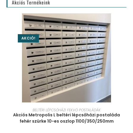
Akciós Termékeink
AKCIÓ!
KOSÁRBA TESZEM
BELTÉRI LÉPCSŐHÁZI FEKVŐ POSTALÁDÁK
Akciós Metropolis L beltéri lépcsőházi postaláda
fehér szürke 10-es oszlop 1100/350/250mm