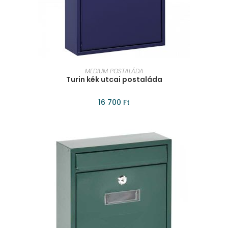
KOSÁRBA TESZEM
MEDIUM POSTALÁDA
Turin kék utcai postaláda
16 700
Ft