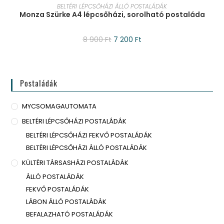
KOSÁRBA TESZEM
BELTÉRI LÉPCSŐHÁZI ÁLLÓ POSTALÁDÁK
Monza Szürke A4 lépcsőházi, sorolható postaláda
8 900
Ft
7 200
Ft
Postaládák
MYCSOMAGAUTOMATA
BELTÉRI LÉPCSŐHÁZI POSTALÁDÁK
BELTÉRI LÉPCSŐHÁZI FEKVŐ POSTALÁDÁK
BELTÉRI LÉPCSŐHÁZI ÁLLÓ POSTALÁDÁK
KÜLTÉRI TÁRSASHÁZI POSTALÁDÁK
ÁLLÓ POSTALÁDÁK
FEKVŐ POSTALÁDÁK
LÁBON ÁLLÓ POSTALÁDÁK
BEFALAZHATÓ POSTALÁDÁK