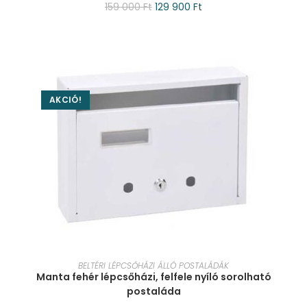
159 000
Ft
129 900
Ft
AKCIÓ!
KOSÁRBA TESZEM
BELTÉRI LÉPCSŐHÁZI ÁLLÓ POSTALÁDÁK
Manta fehér lépcsőházi, felfele nyíló sorolható
postaláda