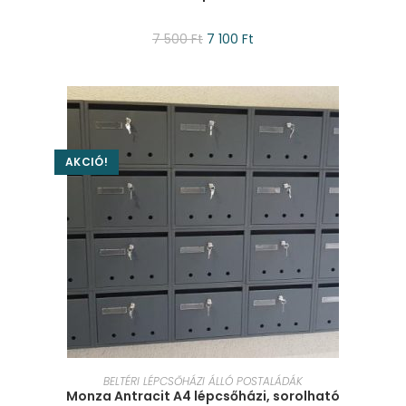
7 500
Ft
7 100
Ft
AKCIÓ!
KOSÁRBA TESZEM
BELTÉRI LÉPCSŐHÁZI ÁLLÓ POSTALÁDÁK
Monza Antracit A4 lépcsőházi, sorolható