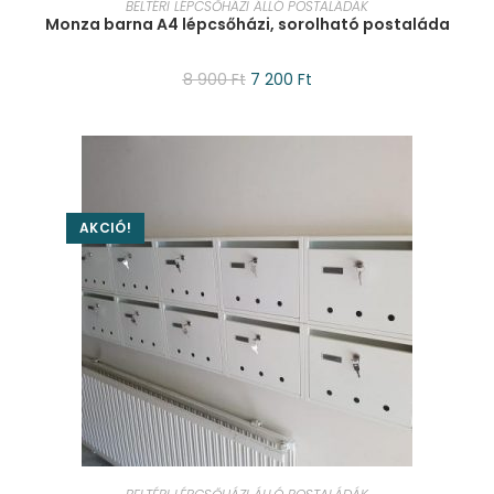
BELTÉRI LÉPCSŐHÁZI ÁLLÓ POSTALÁDÁK
Monza barna A4 lépcsőházi, sorolható postaláda
8 900
Ft
7 200
Ft
AKCIÓ!
KOSÁRBA TESZEM