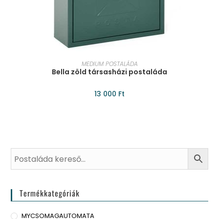
KOSÁRBA TESZEM
MEDIUM POSTALÁDA
Bella zöld társasházi postaláda
13 000
Ft
Termékkategóriák
MYCSOMAGAUTOMATA