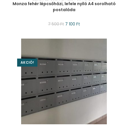
Monza fehér lépcsőházi, lefele nyíló A4 sorolható
postaláda
7 500
Ft
7 100
Ft
AKCIÓ!