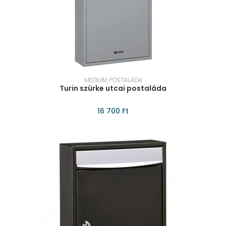
KOSÁRBA TESZEM
MEDIUM POSTALÁDA
Turin szürke utcai postaláda
16 700
Ft