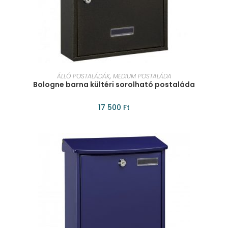
KOSÁRBA TESZEM
ÁLLÓ POSTALÁDÁK
,
MEDIUM POSTALÁDA
Bologne barna kültéri sorolható postaláda
17 500
Ft