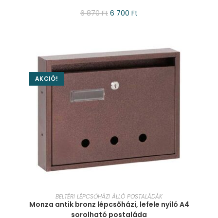
6 870
Ft
6 700
Ft
AKCIÓ!
KOSÁRBA TESZEM
BELTÉRI LÉPCSŐHÁZI ÁLLÓ POSTALÁDÁK
Monza antik bronz lépcsőházi, lefele nyíló A4
sorolható postaláda