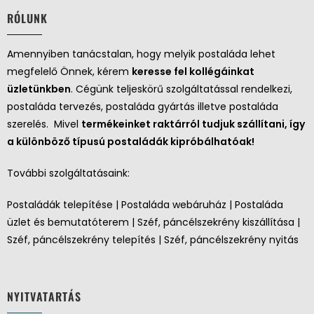
RÓLUNK
Amennyiben tanácstalan, hogy melyik postaláda lehet
megfelelő Önnek, kérem
keresse fel kollégáinkat
üzletünkben
. Cégünk teljeskörű szolgáltatással rendelkezi,
postaláda tervezés, postaláda gyártás illetve postaláda
szerelés. Mivel
termékeinket raktárról tudjuk szállítani, így
a különböző típusú postaládák kipróbálhatóak!
További szolgáltatásaink:
Postaládák telepítése | Postaláda webáruház | Postaláda
üzlet és bemutatóterem | Széf, páncélszekrény kiszállítása |
Széf, páncélszekrény telepítés | Széf, páncélszekrény nyitás
NYITVATARTÁS