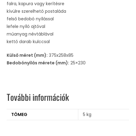
falra, kapura vagy kerítésre
kívülre szerelhető postaláda
felső bedobó nyílással
lefele nyíló ajtóval
műanyag névtáblával
kettő darab kulccsal
Külső méret (mm):
375x258x85
Bedobónyílás mérete (mm):
25×230
További információk
TÖMEG
5 kg