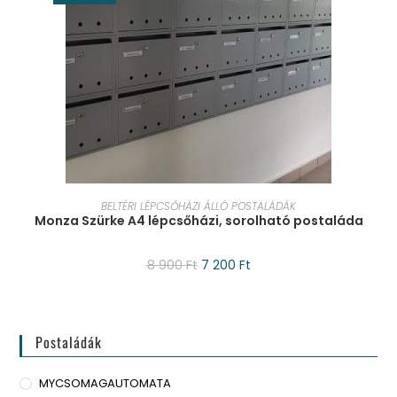
KOSÁRBA TESZEM
BELTÉRI LÉPCSŐHÁZI ÁLLÓ POSTALÁDÁK
Monza Szürke A4 lépcsőházi, sorolható postaláda
8 900
Ft
7 200
Ft
Postaládák
MYCSOMAGAUTOMATA