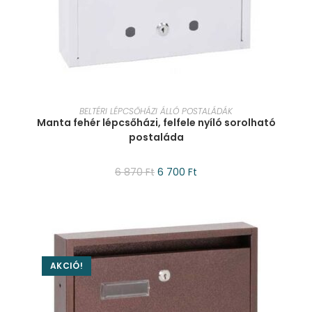
KOSÁRBA TESZEM
BELTÉRI LÉPCSŐHÁZI ÁLLÓ POSTALÁDÁK
Manta fehér lépcsőházi, felfele nyíló sorolható
postaláda
6 870
Ft
6 700
Ft
AKCIÓ!