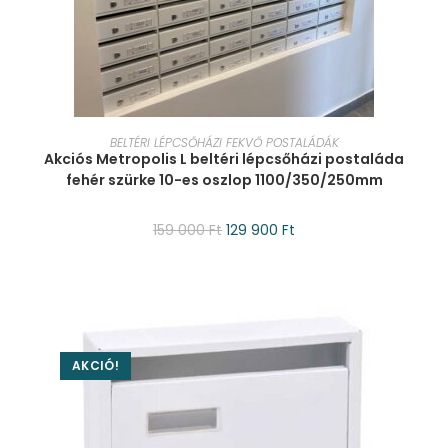
KOSÁRBA TESZEM
BELTÉRI LÉPCSŐHÁZI FEKVŐ POSTALÁDÁK
Akciós Metropolis L beltéri lépcsőházi postaláda
fehér szürke 10-es oszlop 1100/350/250mm
159 000
Ft
129 900
Ft
AKCIÓ!