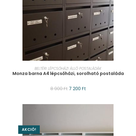
KOSÁRBA TESZEM
BELTÉRI LÉPCSŐHÁZI ÁLLÓ POSTALÁDÁK
Monza barna A4 lépcsőházi, sorolható postaláda
8 900
Ft
7 200
Ft
AKCIÓ!