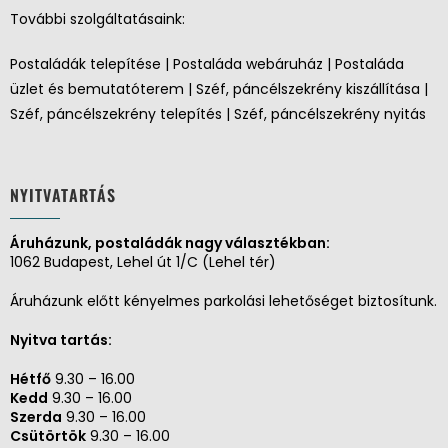
További szolgáltatásaink:
Postaládák telepítése | Postaláda webáruház | Postaláda
üzlet és bemutatóterem | Széf, páncélszekrény kiszállítása |
Széf, páncélszekrény telepítés | Széf, páncélszekrény nyitás
NYITVATARTÁS
Áruházunk, postaládák nagy választékban:
1062 Budapest, Lehel út 1/C (Lehel tér)
Áruházunk előtt kényelmes parkolási lehetőséget biztosítunk.
Nyitva tartás:
Hétfő
9.30 – 16.00
Kedd
9.30 – 16.00
Szerda
9.30 – 16.00
Csütörtök
9.30 – 16.00