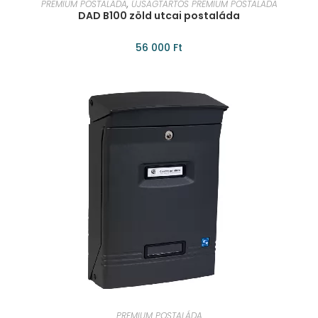
PREMIUM POSTALÁDA
,
ÚJSÁGTARTÓS PREMIUM POSTALÁDA
DAD B100 zöld utcai postaláda
56 000
Ft
KOSÁRBA TESZEM
PREMIUM POSTALÁDA