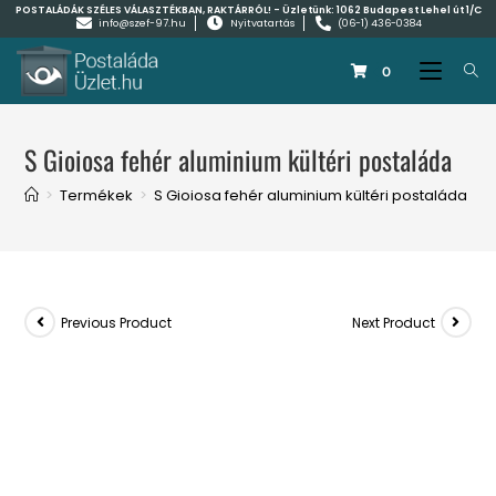
POSTALÁDÁK SZÉLES VÁLASZTÉKBAN, RAKTÁRRÓL! - Üzletünk:
1062 Budapest Lehel út 1/C
info@szef-97.hu
Nyitvatartás
(06-1) 436-0384
0
S Gioiosa fehér aluminium kültéri postaláda
>
Termékek
>
S Gioiosa fehér aluminium kültéri postaláda
Previous Product
Next Product