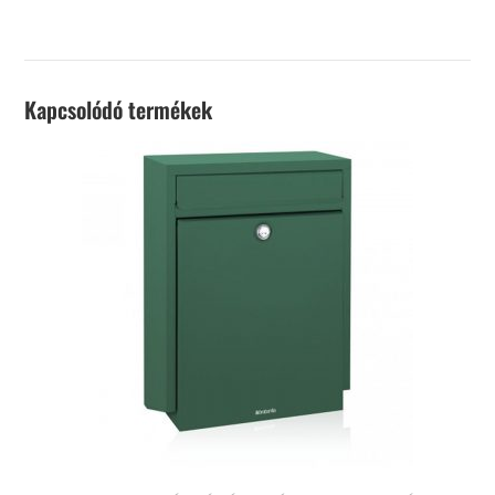
Kapcsolódó termékek
KOSÁRBA TESZEM