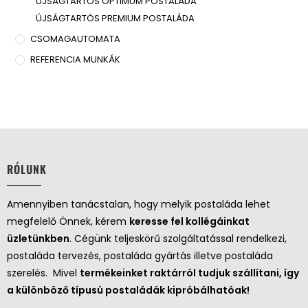
ÚJSÁGTARTÓS OPTIMUM POSTALÁDA
ÚJSÁGTARTÓS PREMIUM POSTALÁDA
CSOMAGAUTOMATA
REFERENCIA MUNKÁK
RÓLUNK
Amennyiben tanácstalan, hogy melyik postaláda lehet
megfelelő Önnek, kérem
keresse fel kollégáinkat
üzletünkben
. Cégünk teljeskörű szolgáltatással rendelkezi,
postaláda tervezés, postaláda gyártás illetve postaláda
szerelés. Mivel
termékeinket raktárról tudjuk szállítani, így
a különböző típusú postaládák kipróbálhatóak!