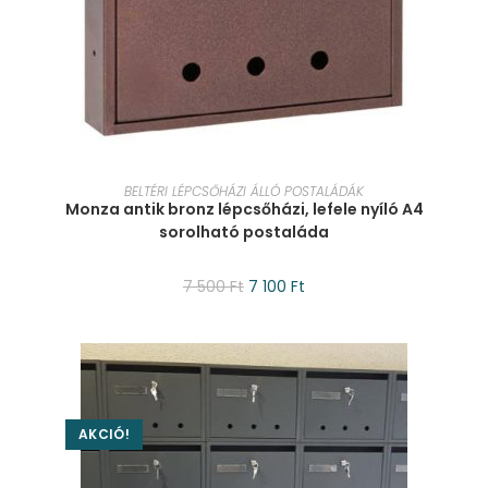
KOSÁRBA TESZEM
BELTÉRI LÉPCSŐHÁZI ÁLLÓ POSTALÁDÁK
Monza antik bronz lépcsőházi, lefele nyíló A4
sorolható postaláda
7 500
Ft
7 100
Ft
AKCIÓ!