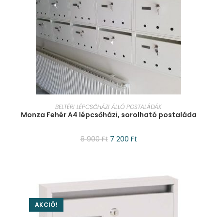
KOSÁRBA TESZEM
BELTÉRI LÉPCSŐHÁZI ÁLLÓ POSTALÁDÁK
Monza Fehér A4 lépcsőházi, sorolható postaláda
8 900
Ft
7 200
Ft
AKCIÓ!