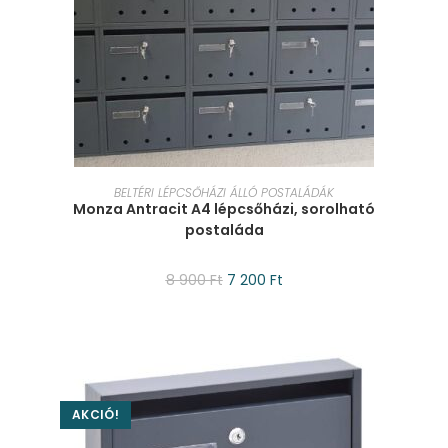
KOSÁRBA TESZEM
BELTÉRI LÉPCSŐHÁZI ÁLLÓ POSTALÁDÁK
Monza Antracit A4 lépcsőházi, sorolható
postaláda
8 900
Ft
7 200
Ft
AKCIÓ!