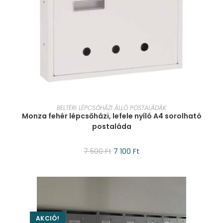
KOSÁRBA TESZEM
BELTÉRI LÉPCSŐHÁZI ÁLLÓ POSTALÁDÁK
Monza fehér lépcsőházi, lefele nyíló A4 sorolható
postaláda
7 500
Ft
7 100
Ft
AKCIÓ!