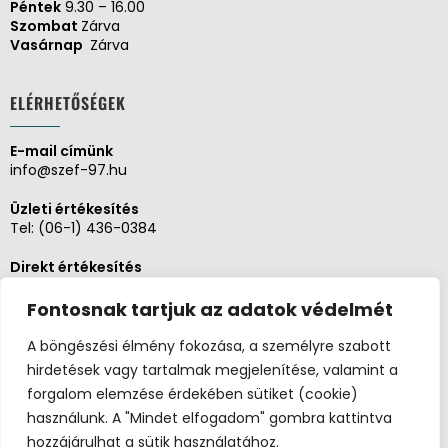
Péntek
9.30 – 16.00
Szombat
Zárva
Vasárnap
Zárva
ELÉRHETŐSÉGEK
E-mail címünk
info@szef-97.hu
Üzleti értékesítés
Tel:
(06-1) 436-0384
Direkt értékesítés
Tel:
(06-1) 430-1930
Fontosnak tartjuk az adatok védelmét
Adminisztráció, Pénzügy
Tel:
(06-1) 430-1930
A böngészési élmény fokozása, a személyre szabott
hirdetések vagy tartalmak megjelenítése, valamint a
Szerviz és karbantartás
forgalom elemzése érdekében sütiket (cookie)
Tel:
(06-20) 326-8654
használunk. A "Mindet elfogadom" gombra kattintva
hozzájárulhat a sütik használatához.