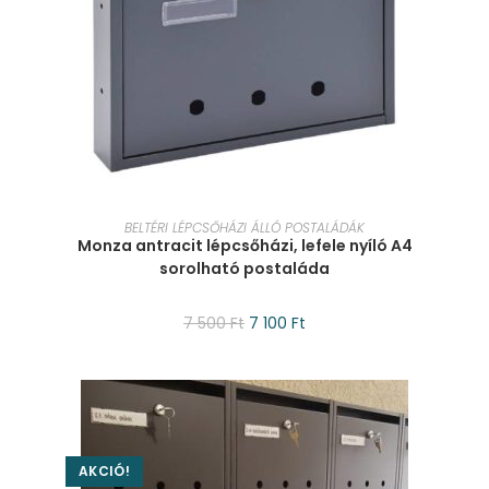
KOSÁRBA TESZEM
BELTÉRI LÉPCSŐHÁZI ÁLLÓ POSTALÁDÁK
Monza antracit lépcsőházi, lefele nyíló A4
sorolható postaláda
7 500
Ft
7 100
Ft
AKCIÓ!