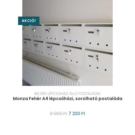
AKCIÓ!
KOSÁRBA TESZEM
BELTÉRI LÉPCSŐHÁZI ÁLLÓ POSTALÁDÁK
Monza Fehér A4 lépcsőházi, sorolható postaláda
8 900
Ft
7 200
Ft