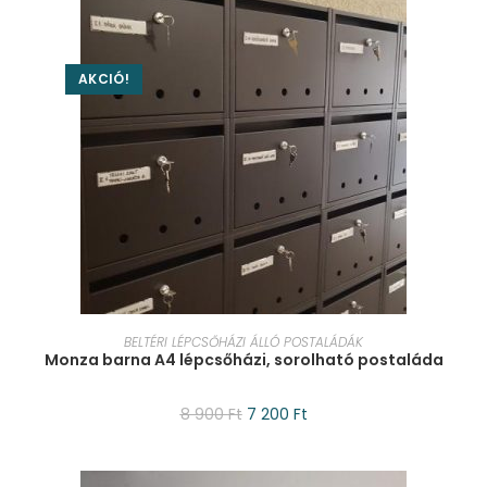
AKCIÓ!
KOSÁRBA TESZEM
BELTÉRI LÉPCSŐHÁZI ÁLLÓ POSTALÁDÁK
Monza barna A4 lépcsőházi, sorolható postaláda
8 900
Ft
7 200
Ft