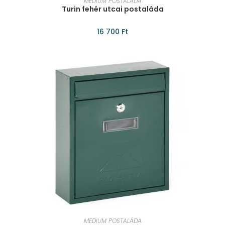
MEDIUM POSTALÁDA
Turin fehér utcai postaláda
16 700
Ft
KOSÁRBA TESZEM
MEDIUM POSTALÁDA