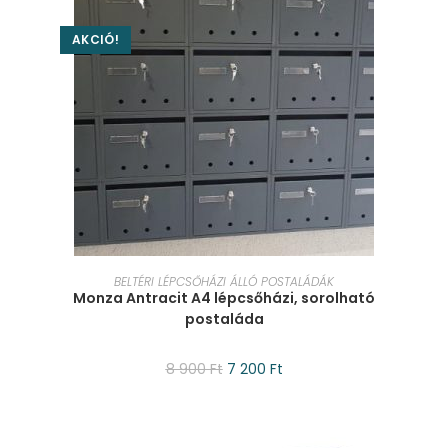
AKCIÓ!
KOSÁRBA TESZEM
BELTÉRI LÉPCSŐHÁZI ÁLLÓ POSTALÁDÁK
Monza Antracit A4 lépcsőházi, sorolható
postaláda
8 900
Ft
7 200
Ft