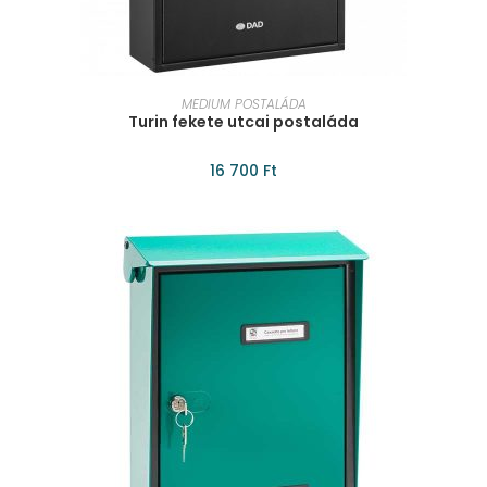
KOSÁRBA TESZEM
MEDIUM POSTALÁDA
Turin fekete utcai postaláda
16 700
Ft