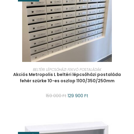
KOSÁRBA TESZEM
BELTÉRI LÉPCSŐHÁZI FEKVŐ POSTALÁDÁK
Akciós Metropolis L beltéri lépcsőházi postaláda
fehér szürke 10-es oszlop 1100/350/250mm
159 000
Ft
129 900
Ft