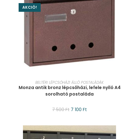
AKCIÓ!
KOSÁRBA TESZEM
BELTÉRI LÉPCSŐHÁZI ÁLLÓ POSTALÁDÁK
Monza antik bronz lépcsőházi, lefele nyíló A4
sorolható postaláda
7 500
Ft
7 100
Ft