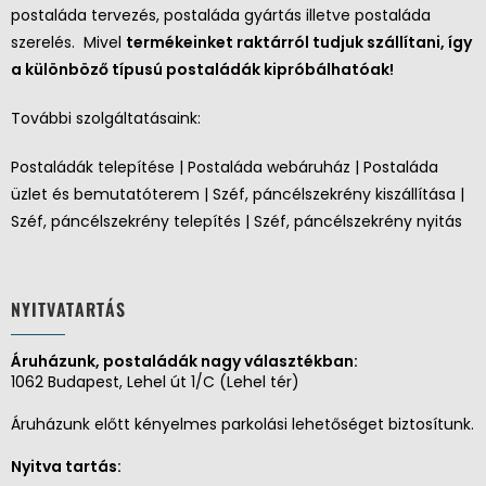
postaláda tervezés, postaláda gyártás illetve postaláda
szerelés. Mivel
termékeinket raktárról tudjuk szállítani, így
a különböző típusú postaládák kipróbálhatóak!
További szolgáltatásaink:
Postaládák telepítése | Postaláda webáruház | Postaláda
üzlet és bemutatóterem | Széf, páncélszekrény kiszállítása |
Széf, páncélszekrény telepítés | Széf, páncélszekrény nyitás
NYITVATARTÁS
Áruházunk, postaládák nagy választékban:
1062 Budapest, Lehel út 1/C (Lehel tér)
Áruházunk előtt kényelmes parkolási lehetőséget biztosítunk.
Nyitva tartás: