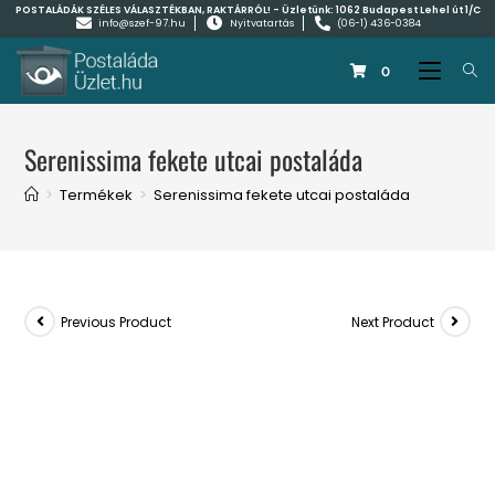
POSTALÁDÁK SZÉLES VÁLASZTÉKBAN, RAKTÁRRÓL! - Üzletünk:
1062 Budapest Lehel út 1/C
info@szef-97.hu
Nyitvatartás
(06-1) 436-0384
0
Serenissima fekete utcai postaláda
>
Termékek
>
Serenissima fekete utcai postaláda
Previous Product
Next Product