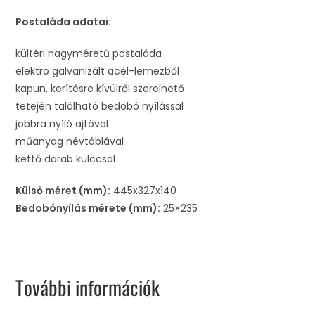
Postaláda adatai:
kültéri nagyméretű postaláda
elektro galvanizált acél-lemezből
kapun, kerítésre kívülről szerelhető
tetején található bedobó nyílással
jobbra nyíló ajtóval
műanyag névtáblával
kettő darab kulccsal
Külső méret (mm):
445x327x140
Bedobónyílás mérete (mm):
25×235
További információk