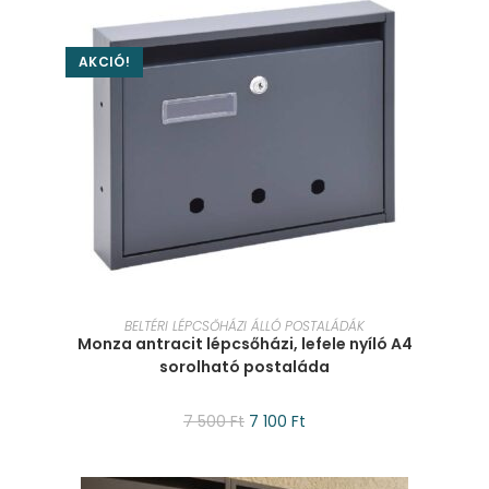
AKCIÓ!
KOSÁRBA TESZEM
BELTÉRI LÉPCSŐHÁZI ÁLLÓ POSTALÁDÁK
Monza antracit lépcsőházi, lefele nyíló A4
sorolható postaláda
7 500
Ft
7 100
Ft