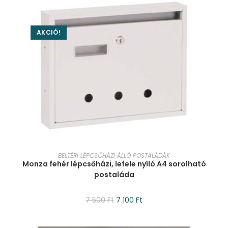
AKCIÓ!
KOSÁRBA TESZEM
BELTÉRI LÉPCSŐHÁZI ÁLLÓ POSTALÁDÁK
Monza fehér lépcsőházi, lefele nyíló A4 sorolható
postaláda
7 500
Ft
7 100
Ft