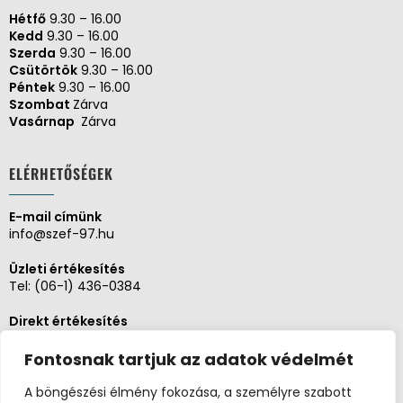
Hétfő
9.30 – 16.00
Kedd
9.30 – 16.00
Szerda
9.30 – 16.00
Csütörtök
9.30 – 16.00
Péntek
9.30 – 16.00
Szombat
Zárva
Vasárnap
Zárva
ELÉRHETŐSÉGEK
E-mail címünk
info@szef-97.hu
Üzleti értékesítés
Tel:
(06-1) 436-0384
Direkt értékesítés
Tel:
(06-1) 430-1930
Fontosnak tartjuk az adatok védelmét
Adminisztráció, Pénzügy
Tel:
(06-1) 430-1930
A böngészési élmény fokozása, a személyre szabott