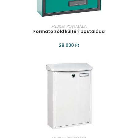
KOSÁRBA TESZEM
MEDIUM POSTALÁDA
Formato zöld kültéri postaláda
29 000
Ft
KOSÁRBA TESZEM