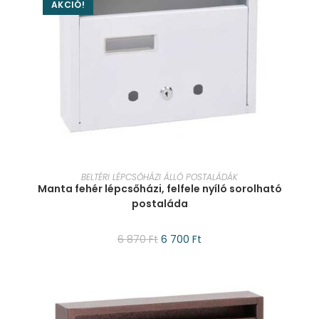
AKCIÓ!
KOSÁRBA TESZEM
BELTÉRI LÉPCSŐHÁZI ÁLLÓ POSTALÁDÁK
Manta fehér lépcsőházi, felfele nyíló sorolható
postaláda
6 870
Ft
6 700
Ft