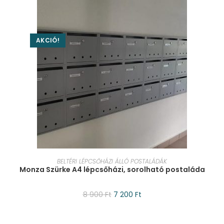
AKCIÓ!
KOSÁRBA TESZEM
BELTÉRI LÉPCSŐHÁZI ÁLLÓ POSTALÁDÁK
Monza Szürke A4 lépcsőházi, sorolható postaláda
8 900
Ft
7 200
Ft