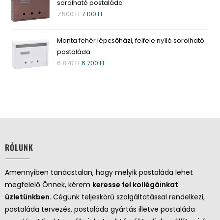
sorolható postaláda
7 500
Ft
7 100
Ft
Manta fehér lépcsőházi, felfele nyíló sorolható
postaláda
6 870
Ft
6 700
Ft
RÓLUNK
Amennyiben tanácstalan, hogy melyik postaláda lehet
megfelelő Önnek, kérem
keresse fel kollégáinkat
üzletünkben
. Cégünk teljeskörű szolgáltatással rendelkezi,
postaláda tervezés, postaláda gyártás illetve postaláda