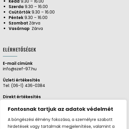
Kedd
9.30 – 16.00
Szerda
9.30 – 16.00
Csütörtök
9.30 – 16.00
Péntek
9.30 – 16.00
Szombat
Zárva
Vasárnap
Zárva
ELÉRHETŐSÉGEK
E-mail címünk
info@szef-97.hu
Üzleti értékesítés
Tel:
(06-1) 436-0384
Direkt értékesítés
Tel:
(06-1) 430-1930
Fontosnak tartjuk az adatok védelmét
Adminisztráció, Pénzügy
Tel:
(06-1) 430-1930
A böngészési élmény fokozása, a személyre szabott
hirdetések vagy tartalmak megjelenítése, valamint a