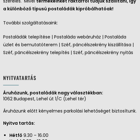
szerelés. Mivel
termékeinket raktárról tudjuk szállítani, így
a különböző típusú postaládák kipróbálhatóak!
További szolgáltatásaink:
Postaládák telepítése | Postaláda webáruház | Postaláda
üzlet és bemutatóterem | Széf, páncélszekrény kiszállítása |
Széf, páncélszekrény telepítés | Széf, páncélszekrény nyitás
NYITVATARTÁS
Áruházunk, postaládák nagy választékban:
1062 Budapest, Lehel út 1/C (Lehel tér)
Áruházunk előtt kényelmes parkolási lehetőséget biztosítunk.
Nyitva tartás:
Hétfő
9.30 – 16.00