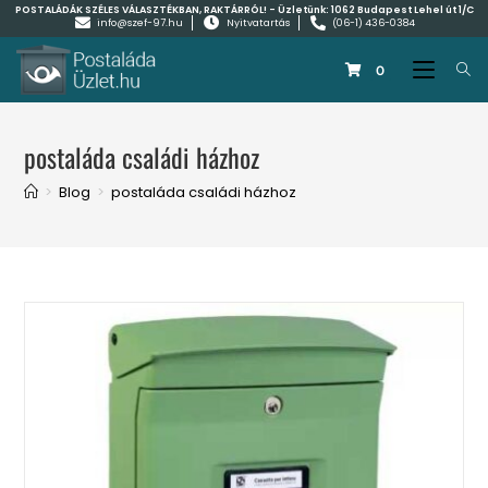
POSTALÁDÁK SZÉLES VÁLASZTÉKBAN, RAKTÁRRÓL! - Üzletünk:
1062 Budapest Lehel út 1/C
info@szef-97.hu
Nyitvatartás
(06-1) 436-0384
0
postaláda családi házhoz
>
Blog
>
postaláda családi házhoz