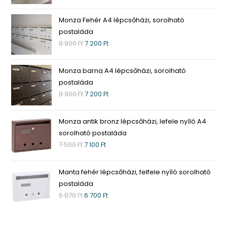
Monza Fehér A4 lépcsőházi, sorolható
postaláda
8 900
Ft
7 200
Ft
Monza barna A4 lépcsőházi, sorolható
postaláda
8 900
Ft
7 200
Ft
Monza antik bronz lépcsőházi, lefele nyíló A4
sorolható postaláda
7 500
Ft
7 100
Ft
Manta fehér lépcsőházi, felfele nyíló sorolható
postaláda
6 870
Ft
6 700
Ft