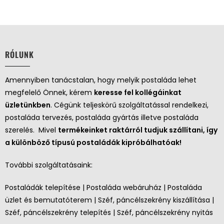
RÓLUNK
Amennyiben tanácstalan, hogy melyik postaláda lehet
megfelelő Önnek, kérem
keresse fel kollégáinkat
üzletünkben
. Cégünk teljeskörű szolgáltatással rendelkezi,
postaláda tervezés, postaláda gyártás illetve postaláda
szerelés. Mivel
termékeinket raktárról tudjuk szállítani, így
a különböző típusú postaládák kipróbálhatóak!
További szolgáltatásaink:
Postaládák telepítése | Postaláda webáruház | Postaláda
üzlet és bemutatóterem | Széf, páncélszekrény kiszállítása |
Széf, páncélszekrény telepítés | Széf, páncélszekrény nyitás