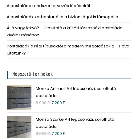
A postaláda rendszer tervezés lépéseiről
A postaládák karbantartása a biztonságot is támogatja
Álló vagy fekvő? – Útmutató a kültéri társasházi postaláda
kiválasztásához
Postaládák a régi típusoktól a modern megoldásokig – Hova
jutottunk?
Népszerű Termékek
Monza Antracit A4 lépcsőházi, sorolható
postaláda
8 900
Ft
7 200
Ft
Monza Szürke A4 lépcsőházi, sorolható
postaláda
8 900
Ft
7 200
Ft