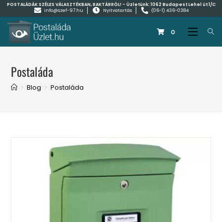
POSTALÁDÁK SZÉLES VÁLASZTÉKBAN, RAKTÁRRÓL! - Üzletünk:
1062 Budapest Lehel út 1/C
info@szef-97.hu
Nyitvatartás
(06-1) 436-0384
0
Postaláda
>
Blog
>
Postaláda