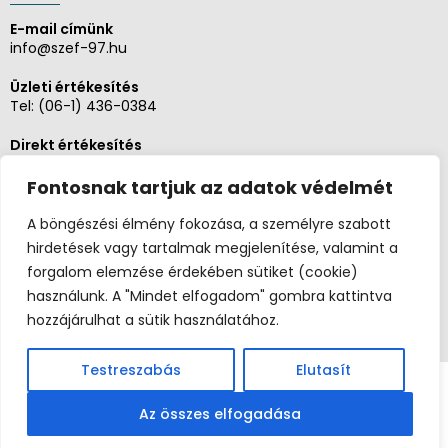
E-mail címünk
info@szef-97.hu
Üzleti értékesítés
Tel:
(06-1) 436-0384
Direkt értékesítés
Tel:
(06-1) 430-1930
Fontosnak tartjuk az adatok védelmét
Adminisztráció, Pénzügy
Tel:
(06-1) 430-1930
A böngészési élmény fokozása, a személyre szabott
hirdetések vagy tartalmak megjelenítése, valamint a
Szerviz és karbantartás
forgalom elemzése érdekében sütiket (cookie)
Tel:
(06-20) 326-8654
használunk. A "Mindet elfogadom" gombra kattintva
hozzájárulhat a sütik használatához.
Testreszabás
Elutasít
Copyright 2026 ©
Postaládaüzlet.hu
Széf97 Kft. |
(06-1) 436-0384
|
info@szef-97.hu
| 1062
Az összes elfogadása
Budapest, Lehel út 1/C |
Impresszum