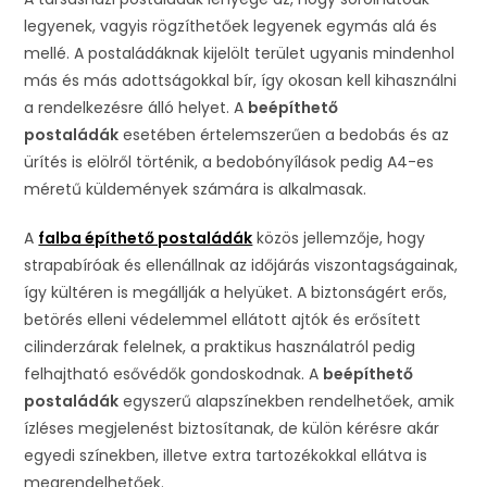
legyenek, vagyis rögzíthetőek legyenek egymás alá és
mellé. A postaládáknak kijelölt terület ugyanis mindenhol
más és más adottságokkal bír, így okosan kell kihasználni
a rendelkezésre álló helyet. A
beépíthető
postaládák
esetében értelemszerűen a bedobás és az
ürítés is elölről történik, a bedobónyílások pedig A4-es
méretű küldemények számára is alkalmasak.
A
falba építhető postaládák
közös jellemzője, hogy
strapabíróak és ellenállnak az időjárás viszontagságainak,
így kültéren is megállják a helyüket. A biztonságért erős,
betörés elleni védelemmel ellátott ajtók és erősített
cilinderzárak felelnek, a praktikus használatról pedig
felhajtható esővédők gondoskodnak. A
beépíthető
postaládák
egyszerű alapszínekben rendelhetőek, amik
ízléses megjelenést biztosítanak, de külön kérésre akár
egyedi színekben, illetve extra tartozékokkal ellátva is
megrendelhetőek.