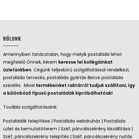
RÓLUNK
Amennyiben tanácstalan, hogy melyik postaláda lehet
megfelelő Önnek, kérem
keresse fel kollégáinkat
üzletünkben
. Cégünk teljeskörű szolgáltatással rendelkezi,
postaláda tervezés, postaláda gyártás illetve postaláda
szerelés. Mivel
termékeinket raktárról tudjuk szállítani, így
a különböző típusú postaládák kipróbálhatóak!
További szolgáltatásaink:
Postaládák telepítése | Postaláda webáruház | Postaláda
üzlet és bemutatóterem | Széf, páncélszekrény kiszállítása |
Széf, páncélszekrény telepítés | Széf, páncélszekrény nyitás