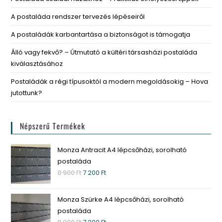
A postaláda rendszer tervezés lépéseiről
A postaládák karbantartása a biztonságot is támogatja
Álló vagy fekvő? – Útmutató a kültéri társasházi postaláda
kiválasztásához
Postaládák a régi típusoktól a modern megoldásokig – Hova
jutottunk?
Népszerű Termékek
Monza Antracit A4 lépcsőházi, sorolható
postaláda
8 900
Ft
7 200
Ft
Monza Szürke A4 lépcsőházi, sorolható
postaláda