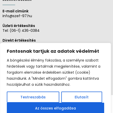
E-mail címünk
info@szef-97.hu
Üzleti értékesítés
Tel:
(06-1) 436-0384
Direkt értékesítés
Tel:
(06-1) 430-1930
Fontosnak tartjuk az adatok védelmét
Adminisztráció, Pénzügy
Tel:
(06-1) 430-1930
A böngészési élmény fokozása, a személyre szabott
hirdetések vagy tartalmak megjelenítése, valamint a
Szerviz és karbantartás
forgalom elemzése érdekében sütiket (cookie)
Tel:
(06-20) 326-8654
használunk. A "Mindet elfogadom" gombra kattintva
hozzájárulhat a sütik használatához.
Testreszabás
Elutasít
Copyright 2026 ©
Postaládaüzlet.hu
Széf97 Kft. |
(06-1) 436-0384
|
info@szef-97.hu
| 1062
Az összes elfogadása