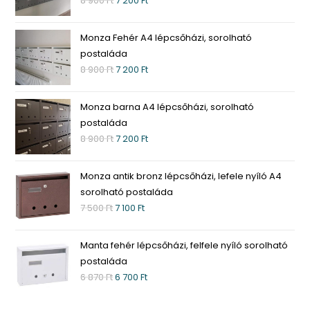
8 900
Ft
7 200
Ft
Monza Fehér A4 lépcsőházi, sorolható
postaláda
8 900
Ft
7 200
Ft
Monza barna A4 lépcsőházi, sorolható
postaláda
8 900
Ft
7 200
Ft
Monza antik bronz lépcsőházi, lefele nyíló A4
sorolható postaláda
7 500
Ft
7 100
Ft
Manta fehér lépcsőházi, felfele nyíló sorolható
postaláda
6 870
Ft
6 700
Ft