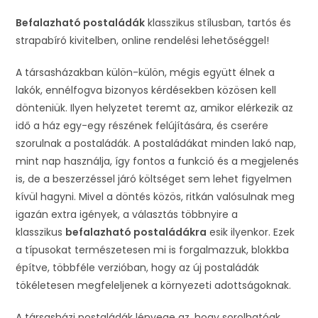
Befalazható postaládák
klasszikus stílusban, tartós és
strapabíró kivitelben, online rendelési lehetőséggel!
A társasházakban külön-külön, mégis együtt élnek a
lakók, ennélfogva bizonyos kérdésekben közösen kell
dönteniük. Ilyen helyzetet teremt az, amikor elérkezik az
idő a ház egy-egy részének felújítására, és cserére
szorulnak a postaládák. A postaládákat minden lakó nap,
mint nap használja, így fontos a funkció és a megjelenés
is, de a beszerzéssel járó költséget sem lehet figyelmen
kívül hagyni. Mivel a döntés közös, ritkán valósulnak meg
igazán extra igények, a választás többnyire a
klasszikus
befalazható postaládákra
esik ilyenkor. Ezek
a típusokat természetesen mi is forgalmazzuk, blokkba
építve, többféle verzióban, hogy az új postaládák
tökéletesen megfeleljenek a környezeti adottságoknak.
A társasházi postaládák lényege az, hogy sorolhatóak