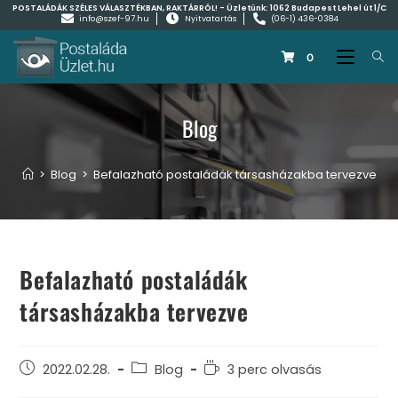
POSTALÁDÁK SZÉLES VÁLASZTÉKBAN, RAKTÁRRÓL! - Üzletünk:
1062 Budapest Lehel út 1/C
info@szef-97.hu
Nyitvatartás
(06-1) 436-0384
0
Blog
>
Blog
>
Befalazható postaládák társasházakba tervezve
Befalazható postaládák
társasházakba tervezve
2022.02.28.
Blog
3 perc olvasás