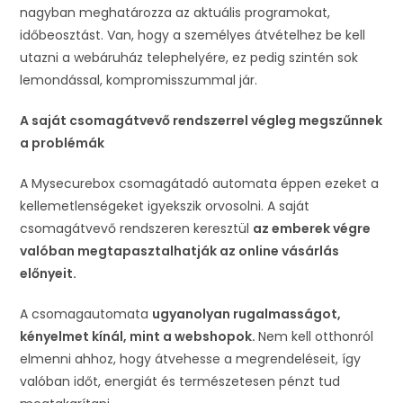
nagyban meghatározza az aktuális programokat,
időbeosztást. Van, hogy a személyes átvételhez be kell
utazni a webáruház telephelyére, ez pedig szintén sok
lemondással, kompromisszummal jár.
A saját csomagátvevő rendszerrel végleg megszűnnek
a problémák
A Mysecurebox csomagátadó automata éppen ezeket a
kellemetlenségeket igyekszik orvosolni. A saját
csomagátvevő rendszeren keresztül
az emberek végre
valóban megtapasztalhatják az online vásárlás
előnyeit.
A csomagautomata
ugyanolyan rugalmasságot,
kényelmet kínál, mint a webshopok.
Nem kell otthonról
elmenni ahhoz, hogy átvehesse a megrendeléseit, így
valóban időt, energiát és természetesen pénzt tud