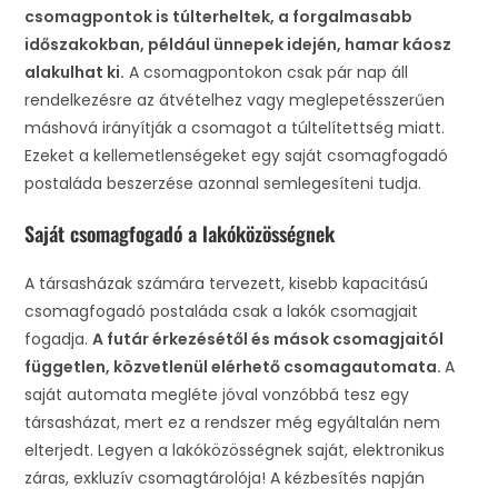
csomagpontok is túlterheltek, a forgalmasabb
időszakokban, például ünnepek idején, hamar káosz
alakulhat ki.
A csomagpontokon csak pár nap áll
rendelkezésre az átvételhez vagy meglepetésszerűen
máshová irányítják a csomagot a túltelítettség miatt.
Ezeket a kellemetlenségeket egy saját csomagfogadó
postaláda beszerzése azonnal semlegesíteni tudja.
Saját csomagfogadó a lakóközösségnek
A társasházak számára tervezett, kisebb kapacitású
csomagfogadó postaláda csak a lakók csomagjait
fogadja.
A futár érkezésétől és mások csomagjaitól
független, közvetlenül elérhető csomagautomata.
A
saját automata megléte jóval vonzóbbá tesz egy
társasházat, mert ez a rendszer még egyáltalán nem
elterjedt. Legyen a lakóközösségnek saját, elektronikus
záras, exkluzív csomagtárolója! A kézbesítés napján