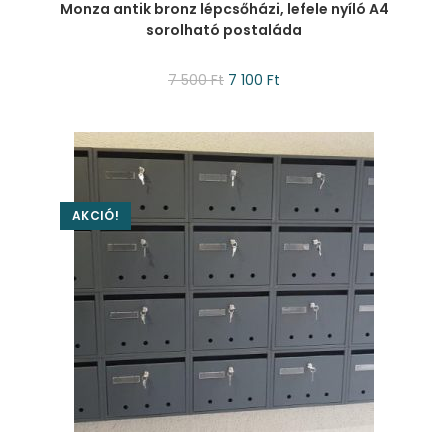
Monza antik bronz lépcsőházi, lefele nyíló A4
sorolható postaláda
7 500
Ft
7 100
Ft
AKCIÓ!