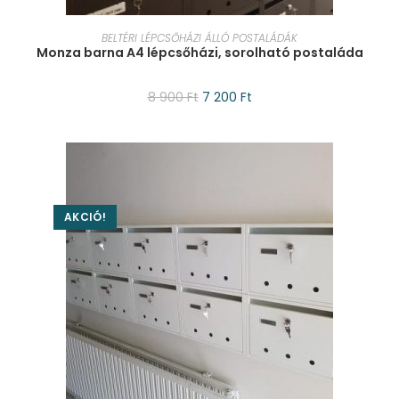
KOSÁRBA TESZEM
BELTÉRI LÉPCSŐHÁZI ÁLLÓ POSTALÁDÁK
Monza barna A4 lépcsőházi, sorolható postaláda
8 900
Ft
7 200
Ft
AKCIÓ!