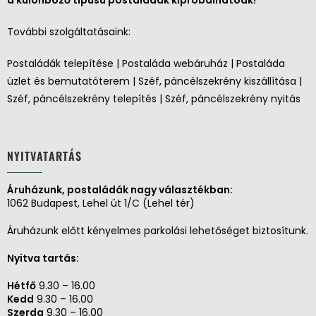
a különböző típusú postaládák kipróbálhatóak!
További szolgáltatásaink:
Postaládák telepítése | Postaláda webáruház | Postaláda
üzlet és bemutatóterem | Széf, páncélszekrény kiszállítása |
Széf, páncélszekrény telepítés | Széf, páncélszekrény nyitás
NYITVATARTÁS
Áruházunk, postaládák nagy választékban:
1062 Budapest, Lehel út 1/C (Lehel tér)
Áruházunk előtt kényelmes parkolási lehetőséget biztosítunk.
Nyitva tartás:
Hétfő
9.30 – 16.00
Kedd
9.30 – 16.00
Szerda
9.30 – 16.00