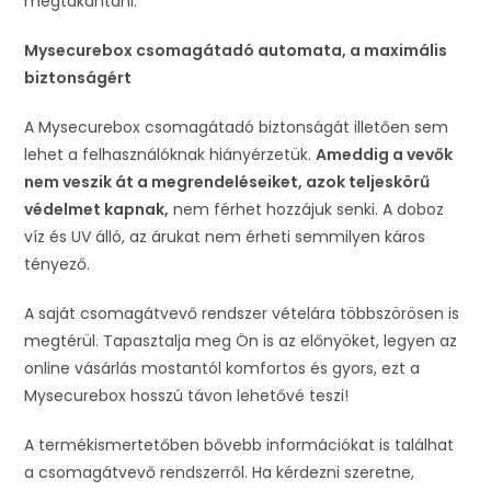
megtakarítani.
Mysecurebox csomagátadó automata, a maximális
biztonságért
A Mysecurebox csomagátadó biztonságát illetően sem
lehet a felhasználóknak hiányérzetük.
Ameddig a vevők
nem veszik át a megrendeléseiket, azok teljeskörű
védelmet kapnak,
nem férhet hozzájuk senki. A doboz
víz és UV álló, az árukat nem érheti semmilyen káros
tényező.
A saját csomagátvevő rendszer vételára többszörösen is
megtérül. Tapasztalja meg Ön is az előnyöket, legyen az
online vásárlás mostantól komfortos és gyors, ezt a
Mysecurebox hosszú távon lehetővé teszi!
A termékismertetőben bővebb információkat is találhat
a csomagátvevő rendszerről. Ha kérdezni szeretne,