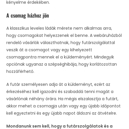
kényelme érdekében.
A csomag házhoz jön
A klasszikus leveles ládák mérete nem alkalmas arra,
hogy csomagokat helyezzenek el benne. A webáruházból
rendelő vásárlók választhatnak, hogy futárszolgálattal
veszik át a csomagot vagy egy kihelyezett
csomagpontra mennek el a küldeményért. Mindegyik
opciónak ugyanaz a szépséghibája, hogy korlátozottan
hozzáférhető.
A futár személyesen adja át a küldeményt, ezért az
érkezéséhez kell igazodni és szabaddá tenni magát a
vásárlónak néhány órára. Ha mégis elszalasztja a futárt,
akkor mehet a csomagja után vagy egy újabb időpontot
kell egyeztetni és egy újabb napot áldozni az átvételre.
Mondanunk sem kell, hogy a futárszolgálatok és a