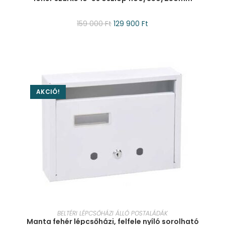
159 000
Ft
129 900
Ft
AKCIÓ!
KOSÁRBA TESZEM
BELTÉRI LÉPCSŐHÁZI ÁLLÓ POSTALÁDÁK
Manta fehér lépcsőházi, felfele nyíló sorolható