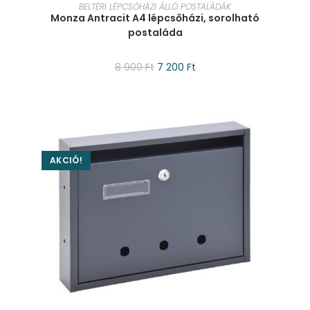
KOSÁRBA TESZEM
BELTÉRI LÉPCSŐHÁZI ÁLLÓ POSTALÁDÁK
Monza Antracit A4 lépcsőházi, sorolható
postaláda
8 900
Ft
7 200
Ft
AKCIÓ!