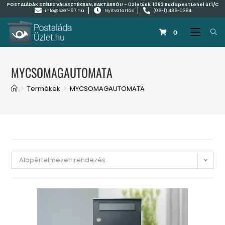
POSTALÁDÁK SZÉLES VÁLASZTÉKBAN, RAKTÁRRÓL! - Üzletünk:
1062 Budapest Lehel út 1/C
info@szef-97.hu
Nyitvatartás
(06-1) 436-0384
0
MYCSOMAGAUTOMATA
>
Termékek
>
MYCSOMAGAUTOMATA
Alapértelmezett rendezés