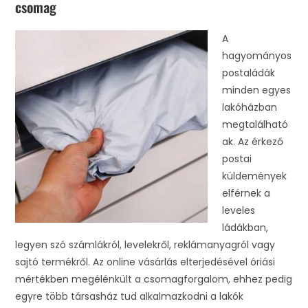
csomag
A
hagyományos
postaládák
minden egyes
lakóházban
megtalálható
ak. Az érkező
postai
küldemények
elférnek a
leveles
ládákban,
legyen szó számlákról, levelekről, reklámanyagról vagy
sajtó termékről. Az online vásárlás elterjedésével óriási
mértékben megélénkült a csomagforgalom, ehhez pedig
egyre több társasház tud alkalmazkodni a lakók