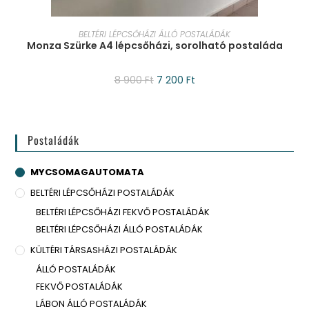
KOSÁRBA TESZEM
BELTÉRI LÉPCSŐHÁZI ÁLLÓ POSTALÁDÁK
Monza Szürke A4 lépcsőházi, sorolható postaláda
8 900
Ft
7 200
Ft
Postaládák
MYCSOMAGAUTOMATA
BELTÉRI LÉPCSŐHÁZI POSTALÁDÁK
BELTÉRI LÉPCSŐHÁZI FEKVŐ POSTALÁDÁK
BELTÉRI LÉPCSŐHÁZI ÁLLÓ POSTALÁDÁK
KÜLTÉRI TÁRSASHÁZI POSTALÁDÁK
ÁLLÓ POSTALÁDÁK
FEKVŐ POSTALÁDÁK
LÁBON ÁLLÓ POSTALÁDÁK