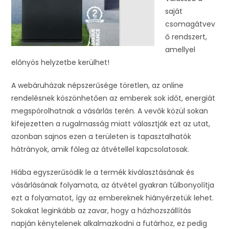
saját
csomagátvev
ő rendszert,
amellyel
előnyös helyzetbe kerülhet!
A webáruházak népszerűsége töretlen, az online
rendelésnek köszönhetően az emberek sok időt, energiát
megspórolhatnak a vásárlás terén. A vevők közül sokan
kifejezetten a rugalmasság miatt választják ezt az utat,
azonban sajnos ezen a területen is tapasztalhatók
hátrányok, amik főleg az átvétellel kapcsolatosak.
Hiába egyszerűsödik le a termék kiválasztásának és
vásárlásának folyamata, az átvétel gyakran túlbonyolítja
ezt a folyamatot, így az embereknek hiányérzetük lehet.
Sokakat leginkább az zavar, hogy a házhozszállítás
napján kénytelenek alkalmazkodni a futárhoz, ez pedig