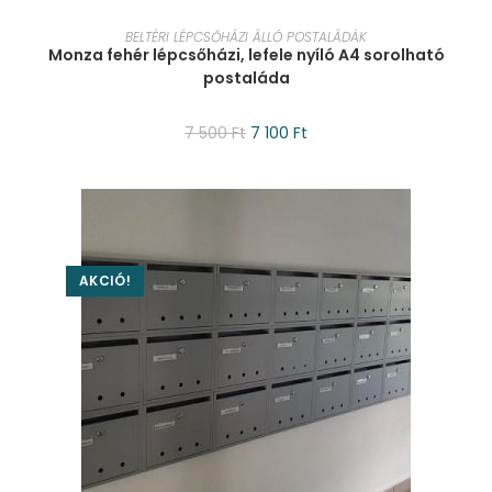
KOSÁRBA TESZEM
BELTÉRI LÉPCSŐHÁZI ÁLLÓ POSTALÁDÁK
Monza fehér lépcsőházi, lefele nyíló A4 sorolható
postaláda
7 500
Ft
7 100
Ft
AKCIÓ!