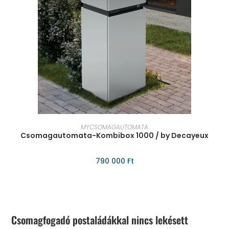
KOSÁRBA TESZEM
MYCSOMAGAUTOMATA
Csomagautomata-Kombibox 1000 / by Decayeux
790 000
Ft
Csomagfogadó postaládákkal nincs lekésett