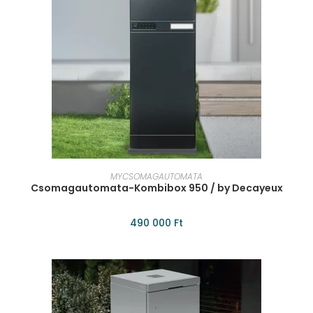
KOSÁRBA TESZEM
MYCSOMAGAUTOMATA
Csomagautomata-Kombibox 950 / by Decayeux
490 000
Ft