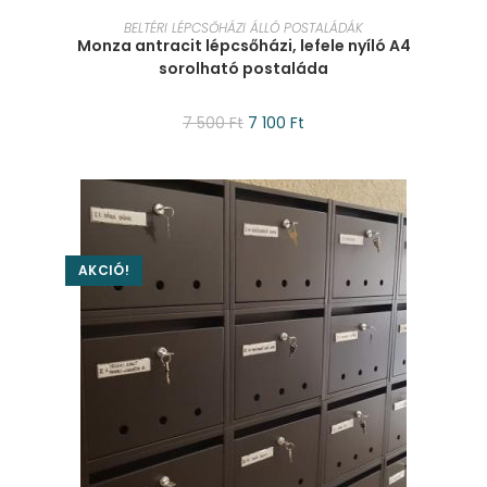
KOSÁRBA TESZEM
BELTÉRI LÉPCSŐHÁZI ÁLLÓ POSTALÁDÁK
Monza antracit lépcsőházi, lefele nyíló A4
sorolható postaláda
7 500
Ft
7 100
Ft
AKCIÓ!