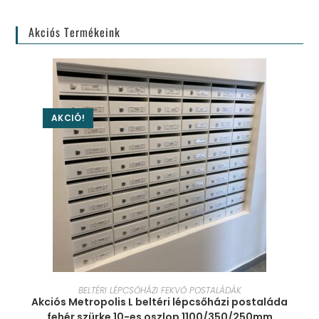
Akciós Termékeink
AKCIÓ!
KOSÁRBA TESZEM
BELTÉRI LÉPCSŐHÁZI FEKVŐ POSTALÁDÁK
Akciós Metropolis L beltéri lépcsőházi postaláda
fehér szürke 10-es oszlop 1100/350/250mm