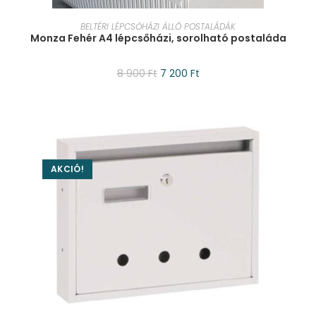
KOSÁRBA TESZEM
BELTÉRI LÉPCSŐHÁZI ÁLLÓ POSTALÁDÁK
Monza Fehér A4 lépcsőházi, sorolható postaláda
8 900
Ft
7 200
Ft
AKCIÓ!