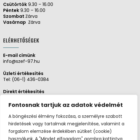
Csütörtök
9.30 – 16.00
Péntek
9.30 – 16.00
Szombat
Zárva
Vasárnap
Zárva
ELÉRHETŐSÉGEK
E-mail címünk
info@szef-97.hu
Üzleti értékesítés
Tel:
(06-1) 436-0384
Direkt értékesítés
Tel:
(06-1) 430-1930
Fontosnak tartjuk az adatok védelmét
Adminisztráció, Pénzügy
Tel:
(06-1) 430-1930
A böngészési élmény fokozása, a személyre szabott
hirdetések vagy tartalmak megjelenítése, valamint a
Szerviz és karbantartás
forgalom elemzése érdekében sütiket (cookie)
Tel:
(06-20) 326-8654
használunk. A "Mindet elfogadom" gombra kattintva