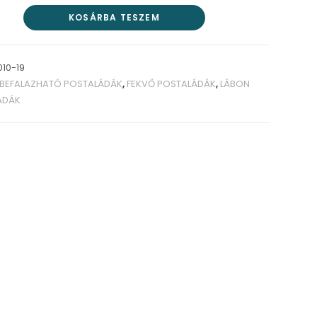
KOSÁRBA TESZEM
010-19
BEFALAZHATÓ POSTALÁDÁK
,
FEKVŐ POSTALÁDÁK
,
LÁBON
ÁDÁK