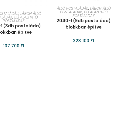
KOSÁRBA TESZEM
ÁLLÓ POSTALÁDÁK
,
LÁBON ÁLLÓ
SÁRBA TESZEM
POSTALÁDÁK
,
BEFALAZHATÓ
OSTALÁDÁK
,
LÁBON ÁLLÓ
POSTALÁDÁK
ALÁDÁK
,
BEFALAZHATÓ
2040-1 (9db postaláda)
POSTALÁDÁK
1 (3db postaláda)
blokkban épitve
lokkban épitve
323 100
Ft
107 700
Ft