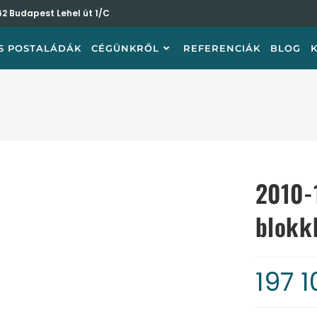
62 Budapest Lehel út 1/C
S POSTALÁDÁK
CÉGÜNKRŐL
REFERENCIÁK
BLOG
2010-
blokk
197 