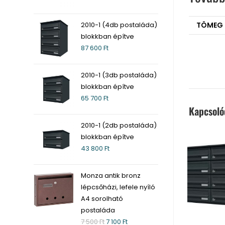
2010-1 (4db postaláda)
TÖMEG
blokkban építve
87 600
Ft
2010-1 (3db postaláda)
blokkban építve
65 700
Ft
Kapcsol
2010-1 (2db postaláda)
blokkban építve
43 800
Ft
Monza antik bronz
lépcsőházi, lefele nyíló
A4 sorolható
postaláda
7 500
Ft
7 100
Ft