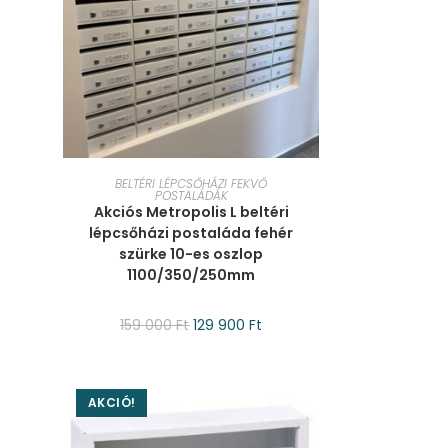
KOSÁRBA TESZEM
BELTÉRI LÉPCSŐHÁZI FEKVŐ
POSTALÁDÁK
Akciós Metropolis L beltéri
lépcsőházi postaláda fehér
szürke 10-es oszlop
1100/350/250mm
159 000
Ft
129 900
Ft
AKCIÓ!