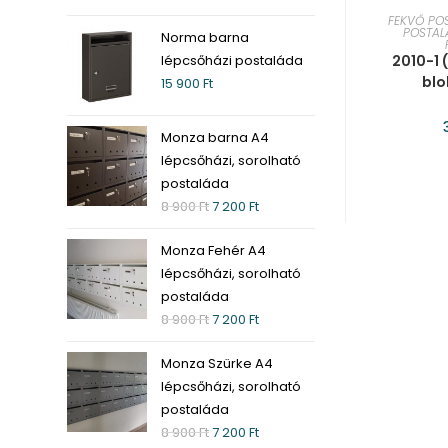
KOS
FEKVŐ PO
POSTAL
Norma barna
2010-1 
lépcsőházi postaláda
blo
15 900
Ft
Monza barna A4
lépcsőházi, sorolható
postaláda
8 900
Ft
7 200
Ft
Monza Fehér A4
lépcsőházi, sorolható
postaláda
8 900
Ft
7 200
Ft
Monza Szürke A4
lépcsőházi, sorolható
postaláda
8 900
Ft
7 200
Ft