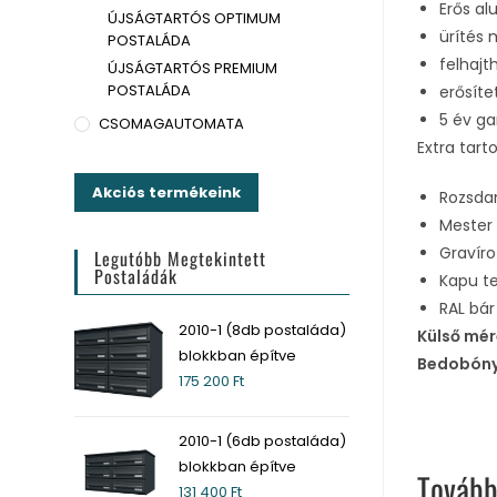
Erős al
ÚJSÁGTARTÓS OPTIMUM
ürítés 
POSTALÁDA
felhajt
ÚJSÁGTARTÓS PREMIUM
POSTALÁDA
erősíte
5 év ga
CSOMAGAUTOMATA
Extra tart
Akciós termékeink
Rozsda
Mester 
Gravír
Legutóbb Megtekintett
Postaládák
Kapu t
RAL bár
2010-1 (8db postaláda)
Külső mér
blokkban építve
Bedobóny
175 200
Ft
2010-1 (6db postaláda)
blokkban építve
Tovább
131 400
Ft