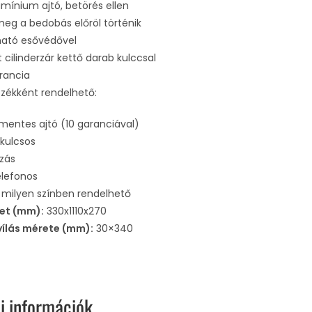
umínium ajtó, betörés ellen
meg a bedobás előröl történik
ható esővédővel
t cilinderzár kettő darab kulccsal
rancia
ozékként rendelhető:
mentes ajtó (10 garanciával)
kulcsos
ozás
elefonos
 milyen színben rendelhető
et (mm):
330x1110x270
ílás mérete (mm):
30×340
i információk