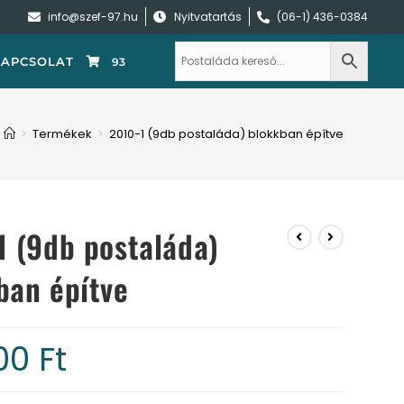
info@szef-97.hu
Nyitvatartás
(06-1) 436-0384
KAPCSOLAT
93
>
Termékek
>
2010-1 (9db postaláda) blokkban építve
1 (9db postaláda)
ban építve
100
Ft