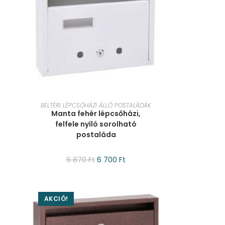
KOSÁRBA TESZEM
BELTÉRI LÉPCSŐHÁZI ÁLLÓ POSTALÁDÁK
Manta fehér lépcsőházi,
felfele nyíló sorolható
postaláda
6 870
Ft
6 700
Ft
AKCIÓ!