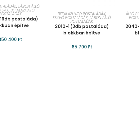
ÁRBA TESZEM
STALÁDÁK
,
LÁBON ÁLLÓ
ÁDÁK
,
BEFALAZHATÓ
KOSÁRBA TESZEM
KO
POSTALÁDÁK
BEFALAZHATÓ POSTALÁDÁK
,
ÁLLÓ P
FEKVŐ POSTALÁDÁK
,
LÁBON ÁLLÓ
POST
(16db postaláda)
POSTALÁDÁK
kkban építve
2010-1 (3db postaláda)
2040-
blokkban építve
b
350 400
Ft
65 700
Ft