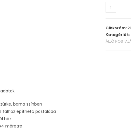
Cikkszám:
2
Kategóriák:
ÁLLÓ POSTAL
 adatok
szürke, barna színben
s falhoz építhető postaláda
él ház
 A4 méretre