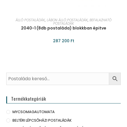
KOSÁRBA TESZEM
ÁLLÓ POSTALÁDÁK
,
LÁBON ÁLLÓ POSTALÁDÁK
,
BEFALAZHATÓ
POSTALÁDÁK
2040-1 (8db postaláda) blokkban épitve
287 200
Ft
Termékkategóriák
MYCSOMAGAUTOMATA
BELTÉRI LÉPCSŐHÁZI POSTALÁDÁK