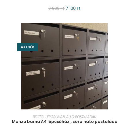
7 500
Ft
7 100
Ft
AKCIÓ!
KOSÁRBA TESZEM
BELTÉRI LÉPCSŐHÁZI ÁLLÓ POSTALÁDÁK
Monza barna A4 lépcsőházi, sorolható postaláda