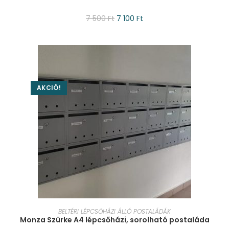
7 500
Ft
7 100
Ft
AKCIÓ!
KOSÁRBA TESZEM
BELTÉRI LÉPCSŐHÁZI ÁLLÓ POSTALÁDÁK
Monza Szürke A4 lépcsőházi, sorolható postaláda