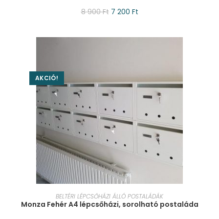
8 900
Ft
7 200
Ft
AKCIÓ!
KOSÁRBA TESZEM
BELTÉRI LÉPCSŐHÁZI ÁLLÓ POSTALÁDÁK
Monza Fehér A4 lépcsőházi, sorolható postaláda