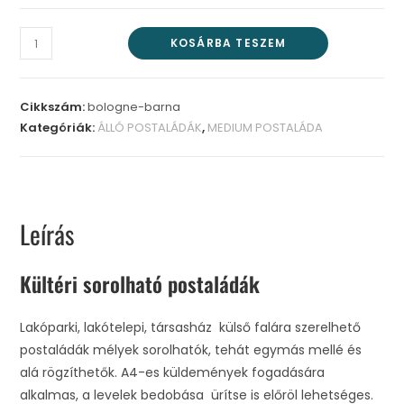
KOSÁRBA TESZEM
Cikkszám:
bologne-barna
Kategóriák:
ÁLLÓ POSTALÁDÁK
,
MEDIUM POSTALÁDA
Leírás
Kültéri sorolható postaládák
Lakóparki, lakótelepi, társasház külső falára szerelhető
postaládák mélyek sorolhatók, tehát egymás mellé és
alá rögzíthetők. A4-es küldemények fogadására
alkalmas, a levelek bedobása ürítse is előröl lehetséges.