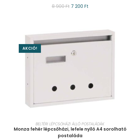
8 900
Ft
7 200
Ft
AKCIÓ!
KOSÁRBA TESZEM
BELTÉRI LÉPCSŐHÁZI ÁLLÓ POSTALÁDÁK
Monza fehér lépcsőházi, lefele nyíló A4 sorolható
postaláda