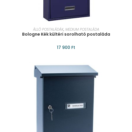
KOSÁRBA TESZEM
ÁLLÓ POSTALÁDÁK
,
MEDIUM POSTALÁDA
Bologne Kék kültéri sorolható postaláda
17 900
Ft