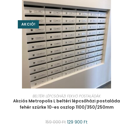
AKCIÓ!
KOSÁRBA TESZEM
BELTÉRI LÉPCSŐHÁZI FEKVŐ POSTALÁDÁK
Akciós Metropolis L beltéri lépcsőházi postaláda
fehér szürke 10-es oszlop 1100/350/250mm
159 000
Ft
129 900
Ft