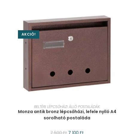
AKCIÓ!
KOSÁRBA TESZEM
BELTÉRI LÉPCSŐHÁZI ÁLLÓ POSTALÁDÁK
Monza antik bronz lépcsőházi, lefele nyíló A4
sorolható postaláda
7 500
Ft
7 100
Ft