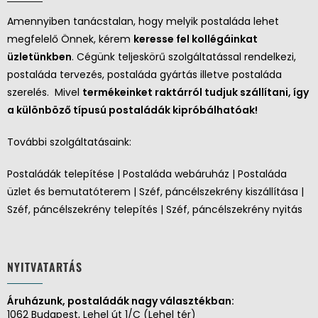
Amennyiben tanácstalan, hogy melyik postaláda lehet
megfelelő Önnek, kérem
keresse fel kollégáinkat
üzletünkben
. Cégünk teljeskörű szolgáltatással rendelkezi,
postaláda tervezés, postaláda gyártás illetve postaláda
szerelés. Mivel
termékeinket raktárról tudjuk szállítani, így
a különböző típusú postaládák kipróbálhatóak!
További szolgáltatásaink:
Postaládák telepítése | Postaláda webáruház | Postaláda
üzlet és bemutatóterem | Széf, páncélszekrény kiszállítása |
Széf, páncélszekrény telepítés | Széf, páncélszekrény nyitás
NYITVATARTÁS
Áruházunk, postaládák nagy választékban:
1062 Budapest, Lehel út 1/C (Lehel tér)