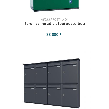
KOSÁRBA TESZEM
MEDIUM POSTALÁDA
Serenissima zöld utcai postaláda
33 000
Ft