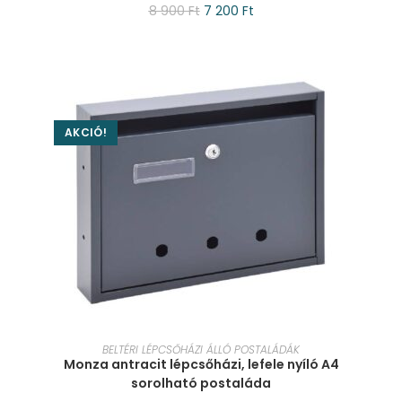
8 900
Ft
7 200
Ft
AKCIÓ!
KOSÁRBA TESZEM
BELTÉRI LÉPCSŐHÁZI ÁLLÓ POSTALÁDÁK
Monza antracit lépcsőházi, lefele nyíló A4
sorolható postaláda