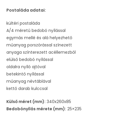
Postaláda adatai:
kültéri postaláda
A/4 méretű bedobó nyílással
egymás mellé és alá helyezhető
műanyag porszórással színezett
anyaga színterezett acéllemezből
elülső bedobó nyílással
oldalra nyíló ajtóval
betekintő nyílással
műanyag névtáblával
kettő darab kulccsal
Külső méret (mm):
340x260x85
Bedobónyílás mérete (mm):
25×235