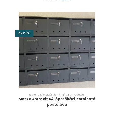
AKCIÓ!
KOSÁRBA TESZEM
BELTÉRI LÉPCSŐHÁZI ÁLLÓ POSTALÁDÁK
Monza Antracit A4 lépcsőházi, sorolható
postaláda