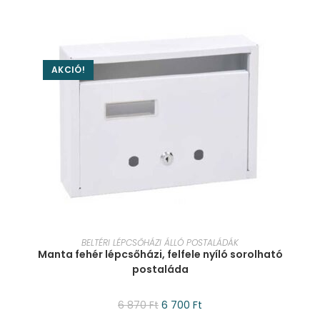
AKCIÓ!
KOSÁRBA TESZEM
BELTÉRI LÉPCSŐHÁZI ÁLLÓ POSTALÁDÁK
Manta fehér lépcsőházi, felfele nyíló sorolható
postaláda
6 870
Ft
6 700
Ft