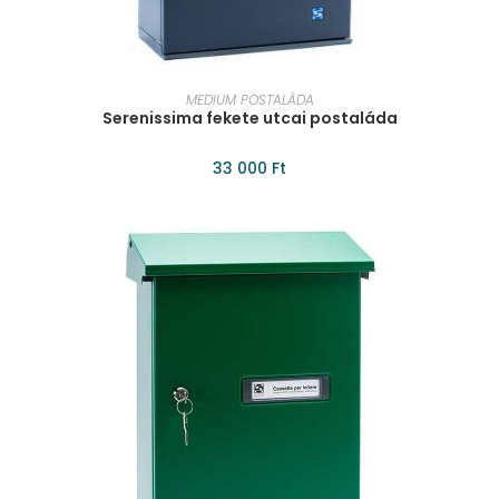
KOSÁRBA TESZEM
MEDIUM POSTALÁDA
Serenissima fekete utcai postaláda
33 000
Ft