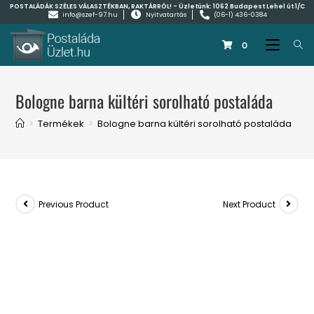
POSTALÁDÁK SZÉLES VÁLASZTÉKBAN, RAKTÁRRÓL! - Üzletünk:
1062 Budapest Lehel út 1/C
info@szef-97.hu
Nyitvatartás
(06-1) 436-0384
0
Bologne barna kültéri sorolható postaláda
>
Termékek
>
Bologne barna kültéri sorolható postaláda
Previous Product
Next Product