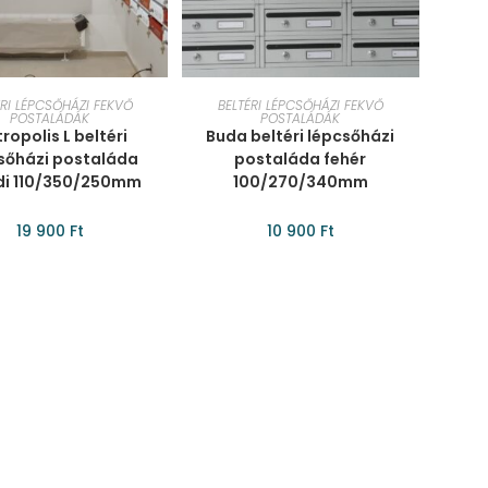
SÁRBA TESZEM
KOSÁRBA TESZEM
ÉRI LÉPCSŐHÁZI FEKVŐ
BELTÉRI LÉPCSŐHÁZI FEKVŐ
POSTALÁDÁK
POSTALÁDÁK
ropolis L beltéri
Buda beltéri lépcsőházi
sőházi postaláda
postaláda fehér
di 110/350/250mm
100/270/340mm
19 900
Ft
10 900
Ft