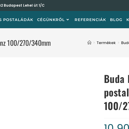
62 Budapest Lehel út 1/C
S POSTALÁDÁK
CÉGÜNKRŐL
REFERENCIÁK
BLOG
bronz 100/270/340mm
>
Termékek
>
Bud
Buda 
posta
100/
10 9