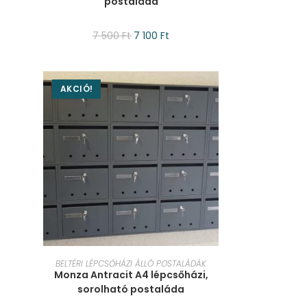
postaláda
7 500
Ft
7 100
Ft
AKCIÓ!
KOSÁRBA TESZEM
BELTÉRI LÉPCSŐHÁZI ÁLLÓ POSTALÁDÁK
Monza Antracit A4 lépcsőházi,
sorolható postaláda