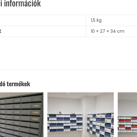
i információk
1,5 kg
K
10 × 27 × 34 cm
ódó termékek