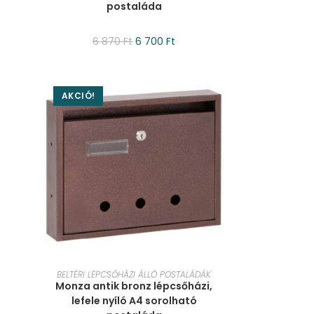
postaláda
6 870
Ft
6 700
Ft
AKCIÓ!
KOSÁRBA TESZEM
BELTÉRI LÉPCSŐHÁZI ÁLLÓ POSTALÁDÁK
Monza antik bronz lépcsőházi,
lefele nyíló A4 sorolható