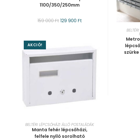
1100/350/250mm
159 000
Ft
129 900
Ft
KOS
BELTÉR
Metro
AKCIÓ!
lépcs
szürke
KOSÁRBA TESZEM
BELTÉRI LÉPCSŐHÁZI ÁLLÓ POSTALÁDÁK
Manta fehér lépcsőházi,
felfele nyíló sorolható