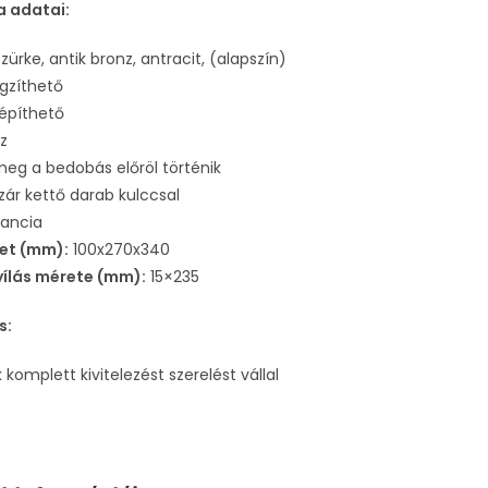
a adatai:
szürke, antik bronz, antracit, (alapszín)
ögzíthető
 építhető
áz
meg a bedobás előröl történik
rzár kettő darab kulccsal
rancia
et (mm):
100x270x340
ílás mérete (mm):
15×235
s:
komplett kivitelezést szerelést vállal