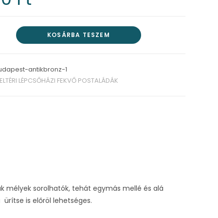
KOSÁRBA TESZEM
udapest-antikbronz-1
ELTÉRI LÉPCSŐHÁZI FEKVŐ POSTALÁDÁK
dák mélyek sorolhatók, tehát egymás mellé és alá
rítse is előröl lehetséges.