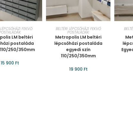
ÁRBA TESZEM
KOSÁRBA TESZEM
KO
I LÉPCSŐHÁZI FEKVŐ
BELTÉRI LÉPCSŐHÁZI FEKVŐ
BELT
POSTALÁDÁK
POSTALÁDÁK
polis LM beltéri
Metropolis LM beltéri
Met
őházi postaláda
lépcsőházi postaláda
lépc
 110/250/350mm
egyedi szín
Egye
110/250/350mm
15 900
Ft
19 900
Ft