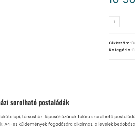
Cikkszám:
B
Kategória:
B
ázi sorolható postaládák
 lakótelepi, társasház lépcsőházának falára szerelhető postalá
ők. A4-es küldemények fogadására alkalmas, a levelek bedobása ü