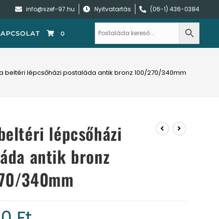
info@szef-97.hu
Nyitvatartás
(06-1) 436-0384
KAPCSOLAT
0
a beltéri lépcsőházi postaláda antik bronz 100/270/340mm
beltéri lépcsőházi
láda antik bronz
270/340mm
00
Ft