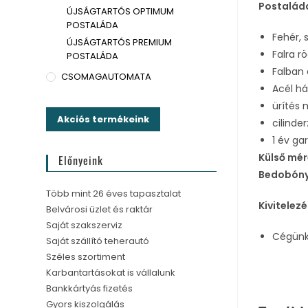
Postalád
ÚJSÁGTARTÓS OPTIMUM
POSTALÁDA
Fehér, 
ÚJSÁGTARTÓS PREMIUM
Falra r
POSTALÁDA
Falban
CSOMAGAUTOMATA
Acél h
ürítés 
Akciós termékeink
cilinde
1 év ga
Külső mér
Előnyeink
Bedobóny
Több mint 26 éves tapasztalat
Kivitelezé
Belvárosi üzlet és raktár
Saját szakszerviz
Cégünk 
Saját szállító teherautó
Széles szortiment
Karbantartásokat is vállalunk
Bankkártyás fizetés
Gyors kiszolgálás