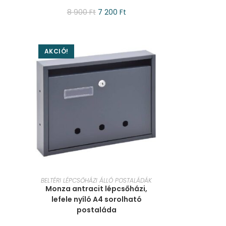
8 900
Ft
7 200
Ft
AKCIÓ!
KOSÁRBA TESZEM
BELTÉRI LÉPCSŐHÁZI ÁLLÓ POSTALÁDÁK
Monza antracit lépcsőházi,
lefele nyíló A4 sorolható
postaláda