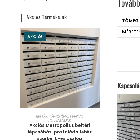
Tovább
Akciós Termékeink
TÖMEG
MÉRETE
AKCIÓ!
Kapcsol
KOSÁRBA TESZEM
BELTÉRI LÉPCSŐHÁZI FEKVŐ
POSTALÁDÁK
Akciós Metropolis L beltéri
lépcsőházi postaláda fehér
szürke 10-es oszlop