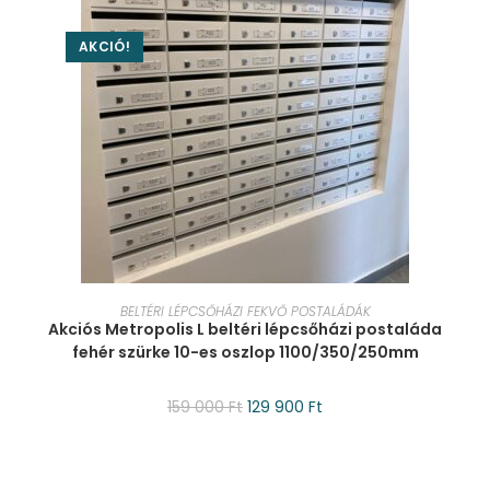
AKCIÓ!
KOSÁRBA TESZEM
BELTÉRI LÉPCSŐHÁZI FEKVŐ POSTALÁDÁK
Akciós Metropolis L beltéri lépcsőházi postaláda
fehér szürke 10-es oszlop 1100/350/250mm
159 000
Ft
129 900
Ft