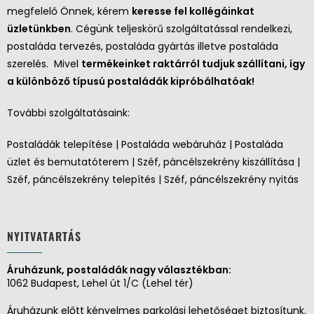
megfelelő Önnek, kérem
keresse fel kollégáinkat
üzletünkben
. Cégünk teljeskörű szolgáltatással rendelkezi,
postaláda tervezés, postaláda gyártás illetve postaláda
szerelés. Mivel
termékeinket raktárról tudjuk szállítani, így
a különböző típusú postaládák kipróbálhatóak!
További szolgáltatásaink:
Postaládák telepítése | Postaláda webáruház | Postaláda
üzlet és bemutatóterem | Széf, páncélszekrény kiszállítása |
Széf, páncélszekrény telepítés | Széf, páncélszekrény nyitás
NYITVATARTÁS
Áruházunk, postaládák nagy választékban:
1062 Budapest, Lehel út 1/C (Lehel tér)
Áruházunk előtt kényelmes parkolási lehetőséget biztosítunk.