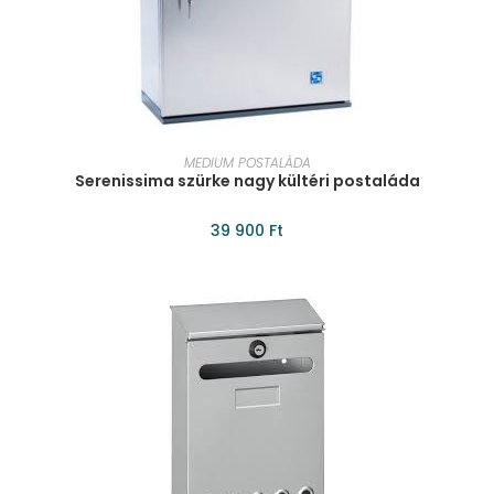
KOSÁRBA TESZEM
MEDIUM POSTALÁDA
Serenissima szürke nagy kültéri postaláda
39 900
Ft