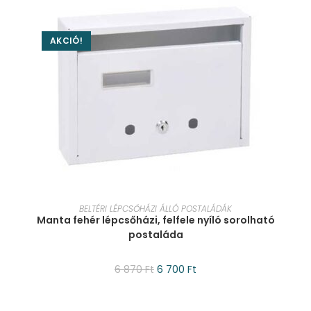
AKCIÓ!
KOSÁRBA TESZEM
BELTÉRI LÉPCSŐHÁZI ÁLLÓ POSTALÁDÁK
Manta fehér lépcsőházi, felfele nyíló sorolható
postaláda
6 870
Ft
6 700
Ft