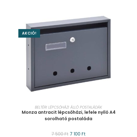
AKCIÓ!
KOSÁRBA TESZEM
BELTÉRI LÉPCSŐHÁZI ÁLLÓ POSTALÁDÁK
Monza antracit lépcsőházi, lefele nyíló A4
sorolható postaláda
7 500
Ft
7 100
Ft