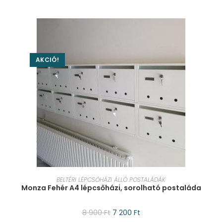
AKCIÓ!
KOSÁRBA TESZEM
BELTÉRI LÉPCSŐHÁZI ÁLLÓ POSTALÁDÁK
Monza Fehér A4 lépcsőházi, sorolható postaláda
8 900
Ft
7 200
Ft