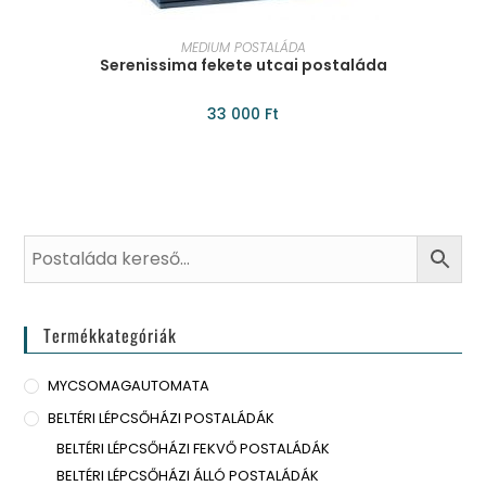
KOSÁRBA TESZEM
MEDIUM POSTALÁDA
Serenissima fekete utcai postaláda
33 000
Ft
Termékkategóriák
MYCSOMAGAUTOMATA
BELTÉRI LÉPCSŐHÁZI POSTALÁDÁK
BELTÉRI LÉPCSŐHÁZI FEKVŐ POSTALÁDÁK
BELTÉRI LÉPCSŐHÁZI ÁLLÓ POSTALÁDÁK