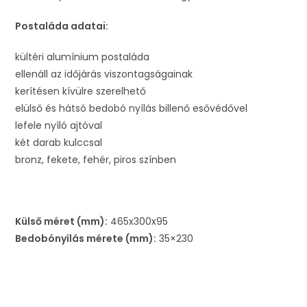
Postaláda adatai:
kültéri alumínium postaláda
ellenáll az időjárás viszontagságainak
kerítésen kívülre szerelhető
elülső és hátsó bedobó nyílás billenő esővédővel
lefele nyíló ajtóval
két darab kulccsal
bronz, fekete, fehér, piros színben
Külső méret (mm):
465x300x95
Bedobónyílás mérete (mm):
35×230