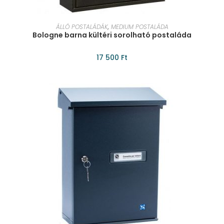
KOSÁRBA TESZEM
ÁLLÓ POSTALÁDÁK
,
MEDIUM POSTALÁDA
Bologne barna kültéri sorolható postaláda
17 500
Ft