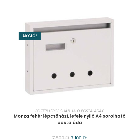
AKCIÓ!
KOSÁRBA TESZEM
BELTÉRI LÉPCSŐHÁZI ÁLLÓ POSTALÁDÁK
Monza fehér lépcsőházi, lefele nyíló A4 sorolható
postaláda
7 500
Ft
7 100
Ft