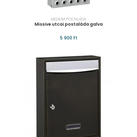
KOSÁRBA TESZEM
MEDIUM POSTALÁDA
Missive utcai postaláda galva
5 900
Ft