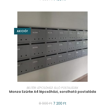
AKCIÓ!
KOSÁRBA TESZEM
BELTÉRI LÉPCSŐHÁZI ÁLLÓ POSTALÁDÁK
Monza Szürke A4 lépcsőházi, sorolható postaláda
8 900
Ft
7 200
Ft