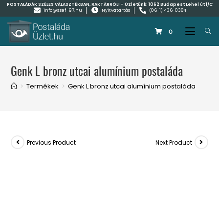
POSTALÁDÁK SZÉLES VÁLASZTÉKBAN, RAKTÁRRÓL! - Üzletünk:
1062 Budapest Lehel út 1/C
info@szef-97.hu
Nyitvatartás
(06-1) 436-0384
0
Genk L bronz utcai alumínium postaláda
>
Termékek
>
Genk L bronz utcai alumínium postaláda
Previous Product
Next Product