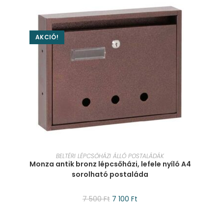
AKCIÓ!
KOSÁRBA TESZEM
BELTÉRI LÉPCSŐHÁZI ÁLLÓ POSTALÁDÁK
Monza antik bronz lépcsőházi, lefele nyíló A4
sorolható postaláda
7 500
Ft
7 100
Ft