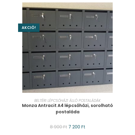
AKCIÓ!
KOSÁRBA TESZEM
BELTÉRI LÉPCSŐHÁZI ÁLLÓ POSTALÁDÁK
Monza Antracit A4 lépcsőházi, sorolható
postaláda
8 900
Ft
7 200
Ft