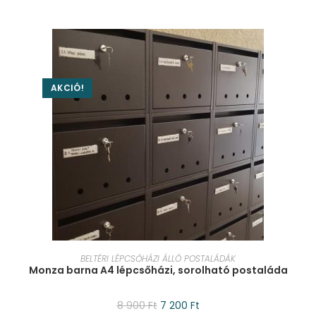
AKCIÓ!
KOSÁRBA TESZEM
BELTÉRI LÉPCSŐHÁZI ÁLLÓ POSTALÁDÁK
Monza barna A4 lépcsőházi, sorolható postaláda
8 900
Ft
7 200
Ft