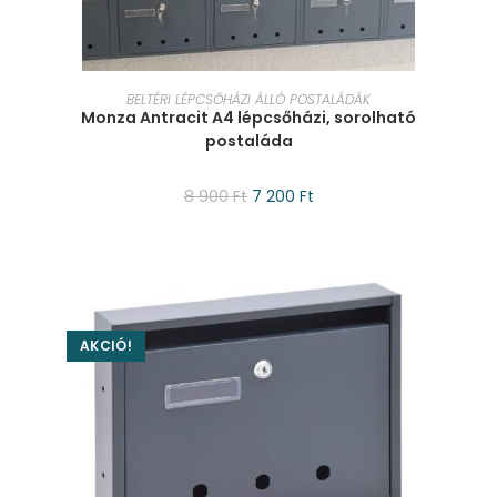
KOSÁRBA TESZEM
BELTÉRI LÉPCSŐHÁZI ÁLLÓ POSTALÁDÁK
Monza Antracit A4 lépcsőházi, sorolható
postaláda
8 900
Ft
7 200
Ft
AKCIÓ!