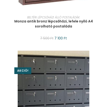
KOSÁRBA TESZEM
BELTÉRI LÉPCSŐHÁZI ÁLLÓ POSTALÁDÁK
Monza antik bronz lépcsőházi, lefele nyíló A4
sorolható postaláda
7 500
Ft
7 100
Ft
AKCIÓ!