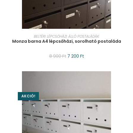
KOSÁRBA TESZEM
BELTÉRI LÉPCSŐHÁZI ÁLLÓ POSTALÁDÁK
Monza barna A4 lépcsőházi, sorolható postaláda
8 900
Ft
7 200
Ft
AKCIÓ!