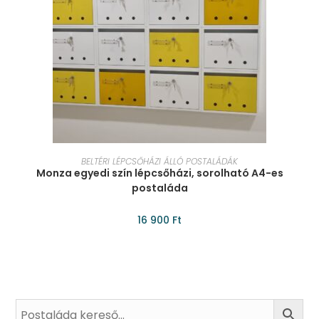
KOSÁRBA TESZEM
BELTÉRI LÉPCSŐHÁZI ÁLLÓ POSTALÁDÁK
Monza egyedi szín lépcsőházi, sorolható A4-es
postaláda
16 900
Ft