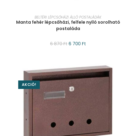
KOSÁRBA TESZEM
BELTÉRI LÉPCSŐHÁZI ÁLLÓ POSTALÁDÁK
Manta fehér lépcsőházi, felfele nyíló sorolható
postaláda
6 870
Ft
6 700
Ft
AKCIÓ!