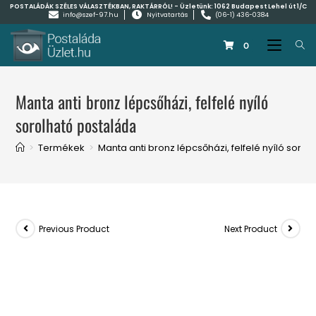
POSTALÁDÁK SZÉLES VÁLASZTÉKBAN, RAKTÁRRÓL! - Üzletünk:
1062 Budapest Lehel út 1/C
info@szef-97.hu
Nyitvatartás
(06-1) 436-0384
0
Manta anti bronz lépcsőházi, felfelé nyíló
sorolható postaláda
>
Termékek
>
Manta anti bronz lépcsőházi, felfelé nyíló soro
Previous Product
Next Product