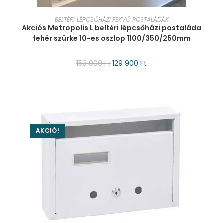
KOSÁRBA TESZEM
BELTÉRI LÉPCSŐHÁZI FEKVŐ POSTALÁDÁK
Akciós Metropolis L beltéri lépcsőházi postaláda
fehér szürke 10-es oszlop 1100/350/250mm
159 000
Ft
129 900
Ft
AKCIÓ!