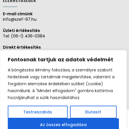
ELÉRHETŐSÉGEK
E-mail címünk
info@szef-97.hu
Üzleti értékesítés
Tel:
(06-1) 436-0384
Direkt értékesítés
Tel:
(06-1) 430-1930
Fontosnak tartjuk az adatok védelmét
Adminisztráció, Pénzügy
Tel:
(06-1) 430-1930
A böngészési élmény fokozása, a személyre szabott
hirdetések vagy tartalmak megjelenítése, valamint a
Szerviz és karbantartás
forgalom elemzése érdekében sütiket (cookie)
Tel:
(06-20) 326-8654
használunk. A "Mindet elfogadom" gombra kattintva
hozzájárulhat a sütik használatához.
Testreszabás
Elutasít
Copyright 2026 ©
Postaládaüzlet.hu
Széf97 Kft. |
(06-1) 436-0384
|
info@szef-97.hu
| 1062
Az összes elfogadása