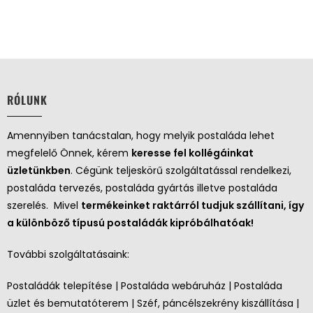
RÓLUNK
Amennyiben tanácstalan, hogy melyik postaláda lehet
megfelelő Önnek, kérem
keresse fel kollégáinkat
üzletünkben
. Cégünk teljeskörű szolgáltatással rendelkezi,
postaláda tervezés, postaláda gyártás illetve postaláda
szerelés. Mivel
termékeinket raktárról tudjuk szállítani, így
a különböző típusú postaládák kipróbálhatóak!
További szolgáltatásaink:
Postaládák telepítése | Postaláda webáruház | Postaláda
üzlet és bemutatóterem | Széf, páncélszekrény kiszállítása |