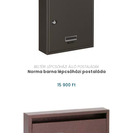
KOSÁRBA TESZEM
BELTÉRI LÉPCSŐHÁZI ÁLLÓ POSTALÁDÁK
Norma barna lépcsőházi postaláda
15 900
Ft