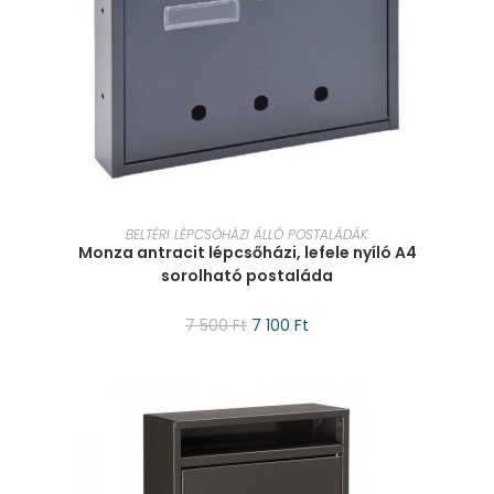
KOSÁRBA TESZEM
BELTÉRI LÉPCSŐHÁZI ÁLLÓ POSTALÁDÁK
Monza antracit lépcsőházi, lefele nyíló A4
sorolható postaláda
7 500
Ft
7 100
Ft