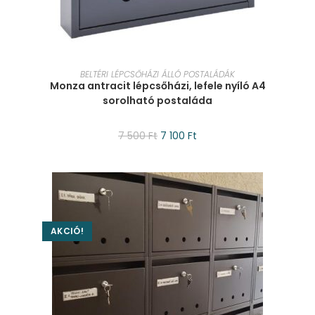
KOSÁRBA TESZEM
BELTÉRI LÉPCSŐHÁZI ÁLLÓ POSTALÁDÁK
Monza antracit lépcsőházi, lefele nyíló A4
sorolható postaláda
7 500
Ft
7 100
Ft
AKCIÓ!