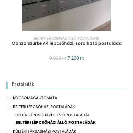
KOSÁRBA TESZEM
BELTÉRI LÉPCSŐHÁZI ÁLLÓ POSTALÁDÁK
Monza Szürke A4 lépcsőházi, sorolható postaláda
8 900
Ft
7 200
Ft
Postaládák
MYCSOMAGAUTOMATA
BELTÉRI LÉPCSŐHÁZI POSTALÁDÁK
BELTÉRI LÉPCSŐHÁZI FEKVŐ POSTALÁDÁK
BELTÉRI LÉPCSŐHÁZI ÁLLÓ POSTALÁDÁK
KÜLTÉRI TÁRSASHÁZI POSTALÁDÁK