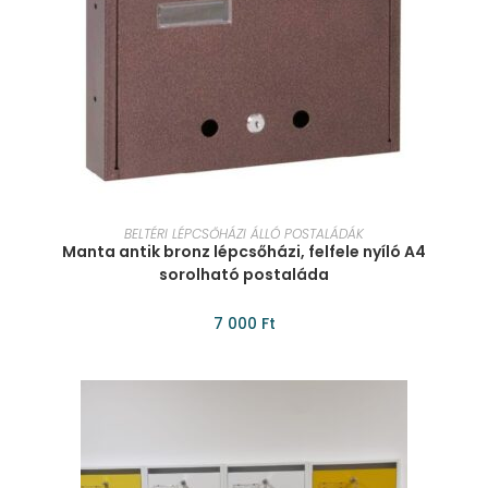
KOSÁRBA TESZEM
BELTÉRI LÉPCSŐHÁZI ÁLLÓ POSTALÁDÁK
Manta antik bronz lépcsőházi, felfele nyíló A4
sorolható postaláda
7 000
Ft