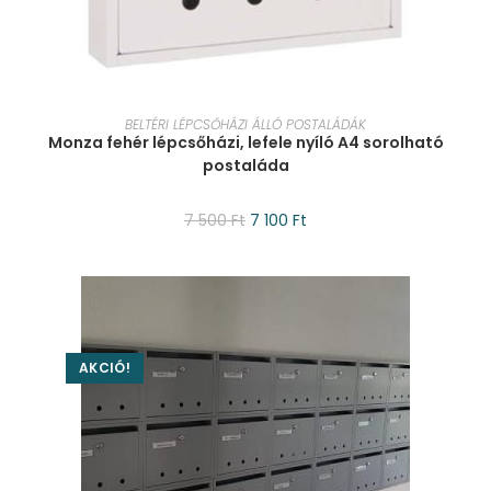
KOSÁRBA TESZEM
BELTÉRI LÉPCSŐHÁZI ÁLLÓ POSTALÁDÁK
Monza fehér lépcsőházi, lefele nyíló A4 sorolható
postaláda
7 500
Ft
7 100
Ft
AKCIÓ!