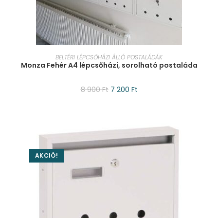
KOSÁRBA TESZEM
BELTÉRI LÉPCSŐHÁZI ÁLLÓ POSTALÁDÁK
Monza Fehér A4 lépcsőházi, sorolható postaláda
8 900
Ft
7 200
Ft
AKCIÓ!