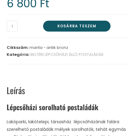
6 800
Ft
KOSÁRBA TESZEM
Cikkszám:
manta - antik bronz
Kategória:
BELTÉRI LÉPCSŐHÁZI ÁLLÓ POSTALÁDÁK
Leírás
Lépcsőházi sorolható postaládák
Lakóparki, lakótelepi, társasház lépcsőházának falára
szerelhető postaládák mélyek sorolhatók, tehát egymás