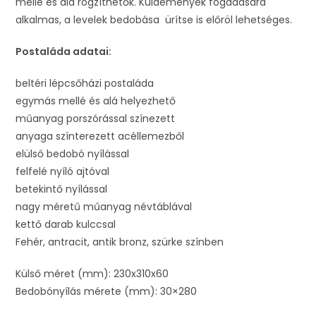
mellé és alá rögzíthetők. Küldemények fogadására
alkalmas, a levelek bedobása ürítse is előröl lehetséges.
Postaláda adatai:
beltéri lépcsőházi postaláda
egymás mellé és alá helyezhető
műanyag porszórással színezett
anyaga színterezett acéllemezből
elülső bedobó nyílással
felfelé nyíló ajtóval
betekintő nyílással
nagy méretű műanyag névtáblával
kettő darab kulccsal
Fehér, antracit, antik bronz, szürke színben
Külső méret (mm): 230x310x60
Bedobónyílás mérete (mm): 30×280