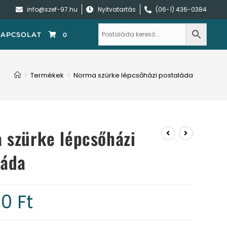
info@szef-97.hu
Nyitvatartás
(06-1) 436-0384
KAPCSOLAT
0
>
Termékek
>
Norma szürke lépcsőházi postaláda
 szürke lépcsőházi
láda
00
Ft