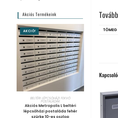
Tovább
Akciós Termékeink
TÖMEG
AKCIÓ!
Kapcsol
KOSÁRBA TESZEM
BELTÉRI LÉPCSŐHÁZI FEKVŐ
POSTALÁDÁK
Akciós Metropolis L beltéri
lépcsőházi postaláda fehér
szürke 10-es oszlop