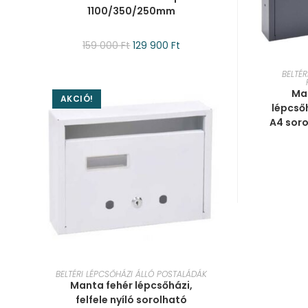
1100/350/250mm
159 000
Ft
129 900
Ft
KOS
BELTÉR
Ma
AKCIÓ!
lépcsőh
A4 sor
KOSÁRBA TESZEM
BELTÉRI LÉPCSŐHÁZI ÁLLÓ POSTALÁDÁK
Manta fehér lépcsőházi,
felfele nyíló sorolható