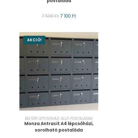
postaláda
7 500
Ft
7 100
Ft
AKCIÓ!
KOSÁRBA TESZEM
BELTÉRI LÉPCSŐHÁZI ÁLLÓ POSTALÁDÁK
Monza Antracit A4 lépcsőházi,
sorolható postaláda