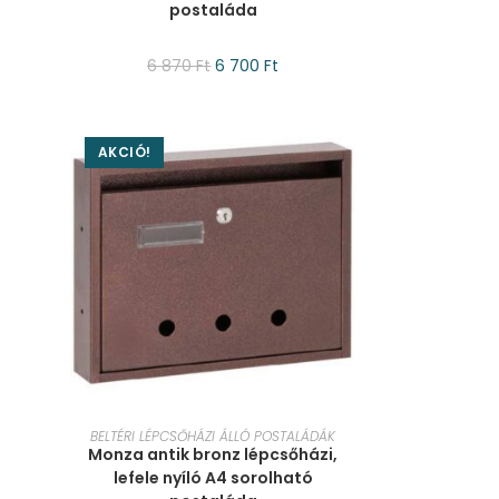
postaláda
6 870
Ft
6 700
Ft
AKCIÓ!
KOSÁRBA TESZEM
BELTÉRI LÉPCSŐHÁZI ÁLLÓ POSTALÁDÁK
Monza antik bronz lépcsőházi,
lefele nyíló A4 sorolható