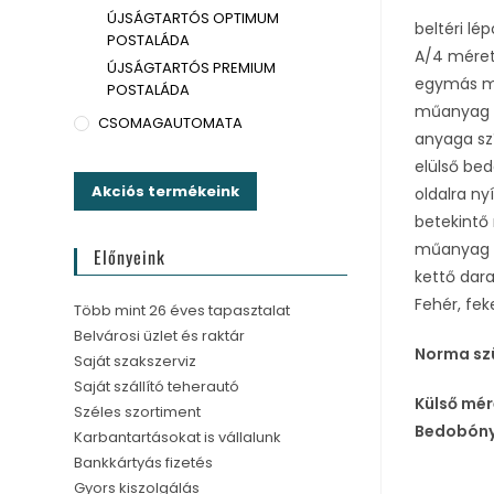
ÚJSÁGTARTÓS OPTIMUM
beltéri lé
POSTALÁDA
A/4 méret
ÚJSÁGTARTÓS PREMIUM
egymás me
POSTALÁDA
műanyag p
CSOMAGAUTOMATA
anyaga sz
elülső bed
Akciós termékeink
oldalra nyí
betekintő 
műanyag 
Előnyeink
kettő dara
Fehér, fek
Több mint 26 éves tapasztalat
Belvárosi üzlet és raktár
Norma sz
Saját szakszerviz
Saját szállító teherautó
Külső mér
Széles szortiment
Bedobóny
Karbantartásokat is vállalunk
Bankkártyás fizetés
Gyors kiszolgálás