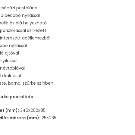
pcsőházi postaláda
ű bedobó nyílással
llé és alá helyezhető
orszórással színezett
ínterezett acéllemezből
obó nyílással
ló ajtóval
nyílással
névtáblával
b kulccsal
ete, barna, szürke színben
ürke postaláda
et (mm):
340x260x85
ílás mérete (mm):
25×235