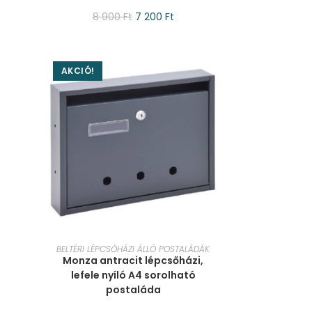
8 900
Ft
7 200
Ft
AKCIÓ!
KOSÁRBA TESZEM
BELTÉRI LÉPCSŐHÁZI ÁLLÓ POSTALÁDÁK
Monza antracit lépcsőházi,
lefele nyíló A4 sorolható
postaláda