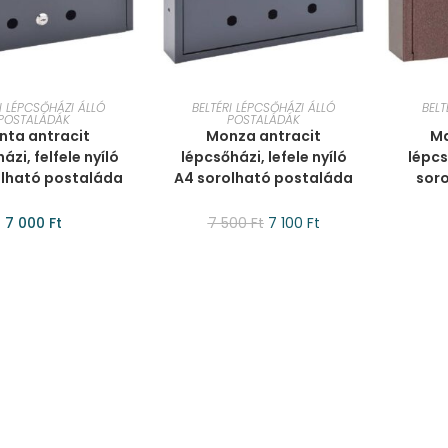
ÁRBA TESZEM
KOSÁRBA TESZEM
KO
I LÉPCSŐHÁZI ÁLLÓ
BELTÉRI LÉPCSŐHÁZI ÁLLÓ
BELT
POSTALÁDÁK
POSTALÁDÁK
nta antracit
Monza antracit
Ma
ázi, felfele nyíló
lépcsőházi, lefele nyíló
lépcs
olható postaláda
A4 sorolható postaláda
sor
7 000
Ft
7 500
Ft
7 100
Ft