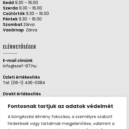
Kedd
9.30 – 16.00
Szerda
9.30 – 16.00
Csütörtök
9.30 – 16.00
Péntek
9.30 – 16.00
Szombat
Zárva
Vasárnap
Zárva
ELÉRHETŐSÉGEK
E-mail címünk
info@szef-97.hu
Üzleti értékesítés
Tel:
(06-1) 436-0384
Direkt értékesítés
Tel:
(06-1) 430-1930
Fontosnak tartjuk az adatok védelmét
Adminisztráció, Pénzügy
Tel:
(06-1) 430-1930
A böngészési élmény fokozása, a személyre szabott
hirdetések vagy tartalmak megjelenítése, valamint a
Szerviz és karbantartás