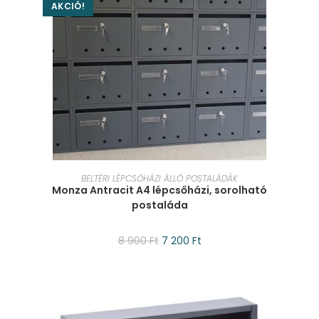
AKCIÓ!
KOSÁRBA TESZEM
BELTÉRI LÉPCSŐHÁZI ÁLLÓ POSTALÁDÁK
Monza Antracit A4 lépcsőházi, sorolható
postaláda
8 900
Ft
7 200
Ft