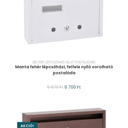
KOSÁRBA TESZEM
BELTÉRI LÉPCSŐHÁZI ÁLLÓ POSTALÁDÁK
Manta fehér lépcsőházi, felfele nyíló sorolható
postaláda
6 870
Ft
6 700
Ft
AKCIÓ!