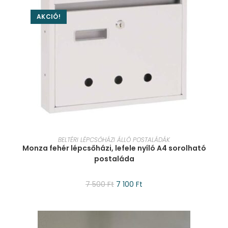
AKCIÓ!
KOSÁRBA TESZEM
BELTÉRI LÉPCSŐHÁZI ÁLLÓ POSTALÁDÁK
Monza fehér lépcsőházi, lefele nyíló A4 sorolható
postaláda
7 500
Ft
7 100
Ft