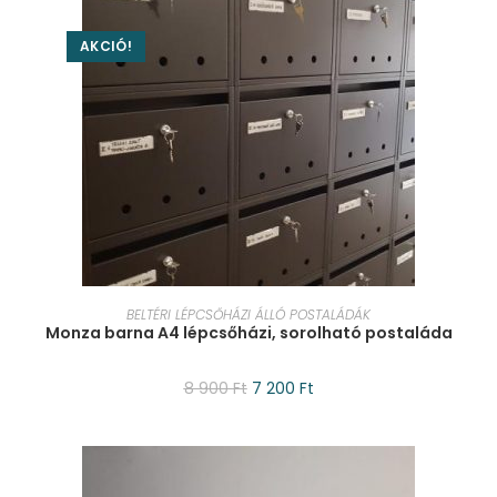
AKCIÓ!
KOSÁRBA TESZEM
BELTÉRI LÉPCSŐHÁZI ÁLLÓ POSTALÁDÁK
Monza barna A4 lépcsőházi, sorolható postaláda
8 900
Ft
7 200
Ft