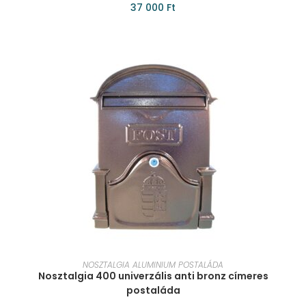
37 000
Ft
KOSÁRBA TESZEM
NOSZTALGIA ALUMINIUM POSTALÁDA
Nosztalgia 400 univerzális anti bronz címeres
postaláda