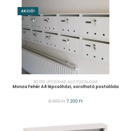
AKCIÓ!
KOSÁRBA TESZEM
BELTÉRI LÉPCSŐHÁZI ÁLLÓ POSTALÁDÁK
Monza Fehér A4 lépcsőházi, sorolható postaláda
8 900
Ft
7 200
Ft