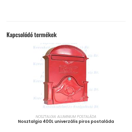
Kapcsolódó termékek
KOSÁRBA TESZEM
NOSZTALGIA ALUMINIUM POSTALÁDA
Nosztalgia 400L univerzális piros postaláda