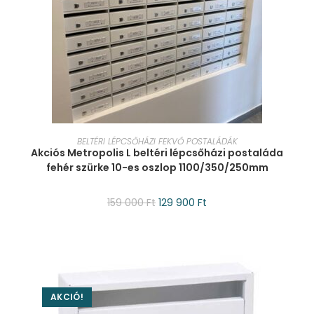
KOSÁRBA TESZEM
BELTÉRI LÉPCSŐHÁZI FEKVŐ POSTALÁDÁK
Akciós Metropolis L beltéri lépcsőházi postaláda
fehér szürke 10-es oszlop 1100/350/250mm
159 000
Ft
129 900
Ft
AKCIÓ!