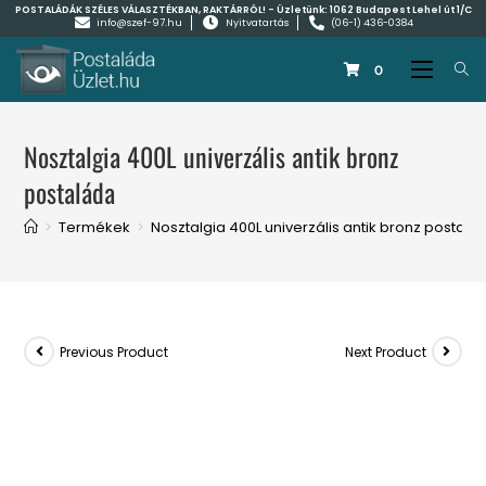
POSTALÁDÁK SZÉLES VÁLASZTÉKBAN, RAKTÁRRÓL! - Üzletünk:
1062 Budapest Lehel út 1/C
info@szef-97.hu
Nyitvatartás
(06-1) 436-0384
0
Nosztalgia 400L univerzális antik bronz
postaláda
>
Termékek
>
Nosztalgia 400L univerzális antik bronz postalá
Previous Product
Next Product