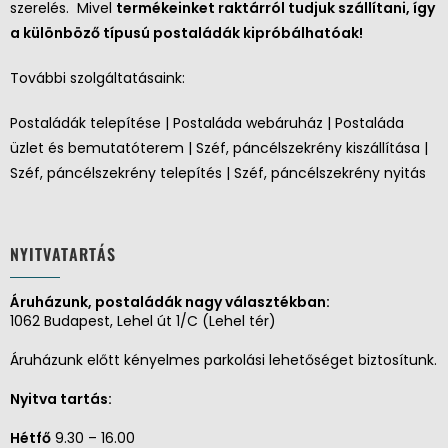
szerelés. Mivel
termékeinket raktárról tudjuk szállítani, így
a különböző típusú postaládák kipróbálhatóak!
További szolgáltatásaink:
Postaládák telepítése | Postaláda webáruház | Postaláda
üzlet és bemutatóterem | Széf, páncélszekrény kiszállítása |
Széf, páncélszekrény telepítés | Széf, páncélszekrény nyitás
NYITVATARTÁS
Áruházunk, postaládák nagy választékban:
1062 Budapest, Lehel út 1/C (Lehel tér)
Áruházunk előtt kényelmes parkolási lehetőséget biztosítunk.
Nyitva tartás:
Hétfő
9.30 – 16.00