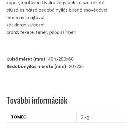
kapun, kerítésen kívülre vagy belülre szerelhető
elülső és hátsó bedobó nyílás billenő esővédővel
lefele nyíló ajtóval
két darab kulccsal
bronz, fekete, fehér, piros színben
Külső méret (mm):
404x280x60
Bedobónyílás mérete (mm):
20×235
További információk
TÖMEG
2 kg