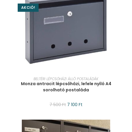
AKCIÓ!
KOSÁRBA TESZEM
BELTÉRI LÉPCSŐHÁZI ÁLLÓ POSTALÁDÁK
Monza antracit lépcsőházi, lefele nyíló A4
sorolható postaláda
7 500
Ft
7 100
Ft