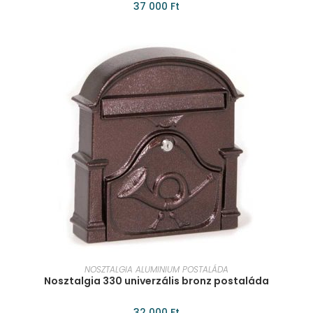
37 000
Ft
KOSÁRBA TESZEM
NOSZTALGIA ALUMINIUM POSTALÁDA
Nosztalgia 330 univerzális bronz postaláda
32 000
Ft