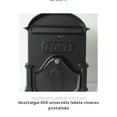
KOSÁRBA TESZEM
NOSZTALGIA ALUMINIUM POSTALÁDA
Nosztalgia 400 univerzális fekete címeres
postaláda