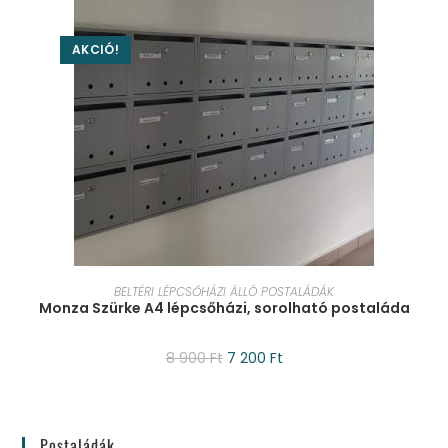
AKCIÓ!
KOSÁRBA TESZEM
BELTÉRI LÉPCSŐHÁZI ÁLLÓ POSTALÁDÁK
Monza Szürke A4 lépcsőházi, sorolható postaláda
8 900
Ft
7 200
Ft
Postaládák