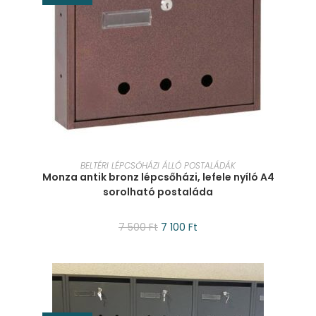
KOSÁRBA TESZEM
BELTÉRI LÉPCSŐHÁZI ÁLLÓ POSTALÁDÁK
Monza antik bronz lépcsőházi, lefele nyíló A4
sorolható postaláda
7 500
Ft
7 100
Ft