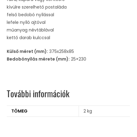
kívülre szerelhető postaláda
felső bedobó nyílással
lefele nyíló ajtóval
műanyag névtáblával
kettő darab kulccsal
Külső méret (mm):
375x258x85
Bedobónyílás mérete (mm):
25×230
További információk
TÖMEG
2 kg