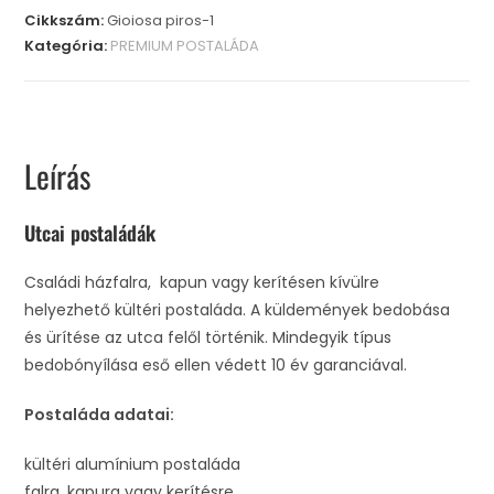
Cikkszám:
Gioiosa piros-1
Kategória:
PREMIUM POSTALÁDA
Leírás
Utcai postaládák
Családi házfalra, kapun vagy kerítésen kívülre
helyezhető kültéri postaláda. A küldemények bedobása
és ürítése az utca felől történik. Mindegyik típus
bedobónyílása eső ellen védett 10 év garanciával.
Postaláda adatai:
kültéri alumínium postaláda
falra, kapura vagy kerítésre