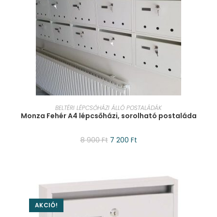
KOSÁRBA TESZEM
BELTÉRI LÉPCSŐHÁZI ÁLLÓ POSTALÁDÁK
Monza Fehér A4 lépcsőházi, sorolható postaláda
8 900
Ft
7 200
Ft
AKCIÓ!