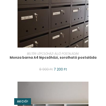
KOSÁRBA TESZEM
BELTÉRI LÉPCSŐHÁZI ÁLLÓ POSTALÁDÁK
Monza barna A4 lépcsőházi, sorolható postaláda
8 900
Ft
7 200
Ft
AKCIÓ!