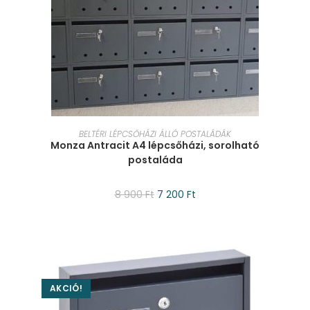
KOSÁRBA TESZEM
BELTÉRI LÉPCSŐHÁZI ÁLLÓ POSTALÁDÁK
Monza Antracit A4 lépcsőházi, sorolható
postaláda
8 900
Ft
7 200
Ft
AKCIÓ!