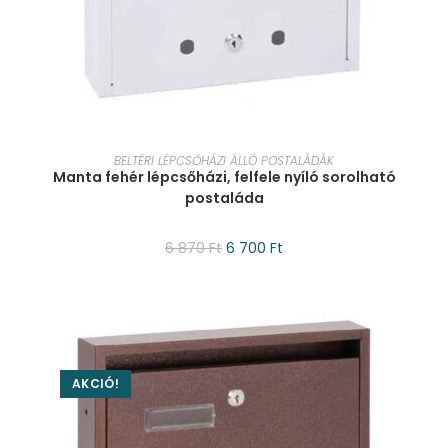
KOSÁRBA TESZEM
BELTÉRI LÉPCSŐHÁZI ÁLLÓ POSTALÁDÁK
Manta fehér lépcsőházi, felfele nyíló sorolható
postaláda
6 870
Ft
6 700
Ft
AKCIÓ!