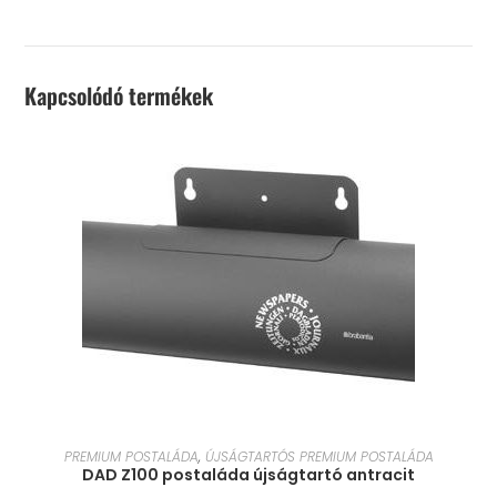
Kapcsolódó termékek
KOSÁRBA TESZEM
PREMIUM POSTALÁDA
,
ÚJSÁGTARTÓS PREMIUM POSTALÁDA
DAD Z100 postaláda újságtartó antracit