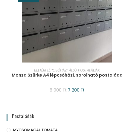
KOSÁRBA TESZEM
BELTÉRI LÉPCSŐHÁZI ÁLLÓ POSTALÁDÁK
Monza Szürke A4 lépcsőházi, sorolható postaláda
8 900
Ft
7 200
Ft
Postaládák
MYCSOMAGAUTOMATA