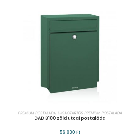
KOSÁRBA TESZEM
PREMIUM POSTALÁDA
,
ÚJSÁGTARTÓS PREMIUM POSTALÁDA
DAD B100 zöld utcai postaláda
56 000
Ft