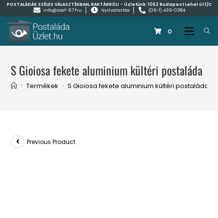
POSTALÁDÁK SZÉLES VÁLASZTÉKBAN, RAKTÁRRÓL! - Üzletünk:
1062 Budapest Lehel út 1/C
info@szef-97.hu
Nyitvatartás
(06-1) 436-0384
0
S Gioiosa fekete aluminium kültéri postaláda
>
Termékek
>
S Gioiosa fekete aluminium kültéri postaláda
Previous Product