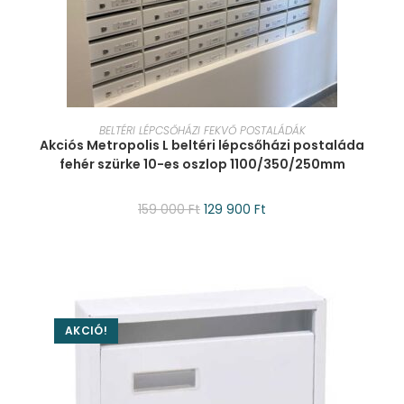
KOSÁRBA TESZEM
BELTÉRI LÉPCSŐHÁZI FEKVŐ POSTALÁDÁK
Akciós Metropolis L beltéri lépcsőházi postaláda
fehér szürke 10-es oszlop 1100/350/250mm
159 000
Ft
129 900
Ft
AKCIÓ!