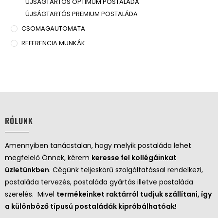
ÚJSÁGTARTÓS OPTIMUM POSTALÁDA
ÚJSÁGTARTÓS PREMIUM POSTALÁDA
CSOMAGAUTOMATA
REFERENCIA MUNKÁK
RÓLUNK
Amennyiben tanácstalan, hogy melyik postaláda lehet
megfelelő Önnek, kérem
keresse fel kollégáinkat
üzletünkben
. Cégünk teljeskörű szolgáltatással rendelkezi,
postaláda tervezés, postaláda gyártás illetve postaláda
szerelés. Mivel
termékeinket raktárról tudjuk szállítani, így
a különböző típusú postaládák kipróbálhatóak!