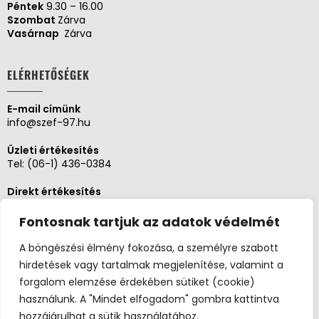
Péntek
9.30 – 16.00
Szombat
Zárva
Vasárnap
Zárva
ELÉRHETŐSÉGEK
E-mail címünk
info@szef-97.hu
Üzleti értékesítés
Tel:
(06-1) 436-0384
Direkt értékesítés
Tel:
(06-1) 430-1930
Fontosnak tartjuk az adatok védelmét
Adminisztráció, Pénzügy
Tel:
(06-1) 430-1930
A böngészési élmény fokozása, a személyre szabott
hirdetések vagy tartalmak megjelenítése, valamint a
Szerviz és karbantartás
forgalom elemzése érdekében sütiket (cookie)
Tel:
(06-20) 326-8654
használunk. A "Mindet elfogadom" gombra kattintva
hozzájárulhat a sütik használatához.