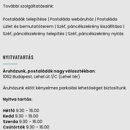
További szolgáltatásaink:
Postaládák telepítése | Postaláda webáruház | Postaláda
üzlet és bemutatóterem | Széf, páncélszekrény kiszállítása |
Széf, páncélszekrény telepítés | Széf, páncélszekrény nyitás
NYITVATARTÁS
Áruházunk, postaládák nagy választékban:
1062 Budapest, Lehel út 1/C (Lehel tér)
Áruházunk előtt kényelmes parkolási lehetőséget biztosítunk.
Nyitva tartás:
Hétfő
9.30 – 16.00
Kedd
9.30 – 16.00
Szerda
9.30 – 16.00
Csütörtök
9.30 – 16.00