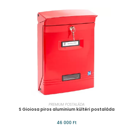
KOSÁRBA TESZEM
PREMIUM POSTALÁDA
S Gioiosa piros aluminium kültéri postaláda
46 000
Ft