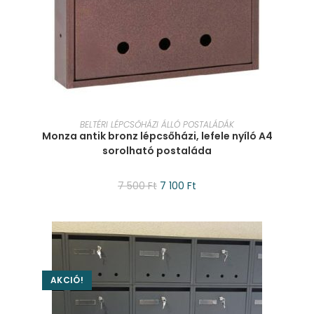
KOSÁRBA TESZEM
BELTÉRI LÉPCSŐHÁZI ÁLLÓ POSTALÁDÁK
Monza antik bronz lépcsőházi, lefele nyíló A4
sorolható postaláda
7 500
Ft
7 100
Ft
AKCIÓ!