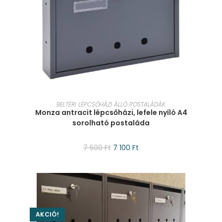
KOSÁRBA TESZEM
BELTÉRI LÉPCSŐHÁZI ÁLLÓ POSTALÁDÁK
Monza antracit lépcsőházi, lefele nyíló A4
sorolható postaláda
7 500
Ft
7 100
Ft
AKCIÓ!