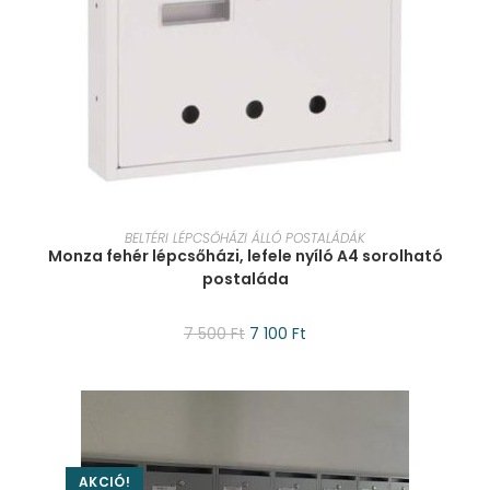
KOSÁRBA TESZEM
BELTÉRI LÉPCSŐHÁZI ÁLLÓ POSTALÁDÁK
Monza fehér lépcsőházi, lefele nyíló A4 sorolható
postaláda
7 500
Ft
7 100
Ft
AKCIÓ!