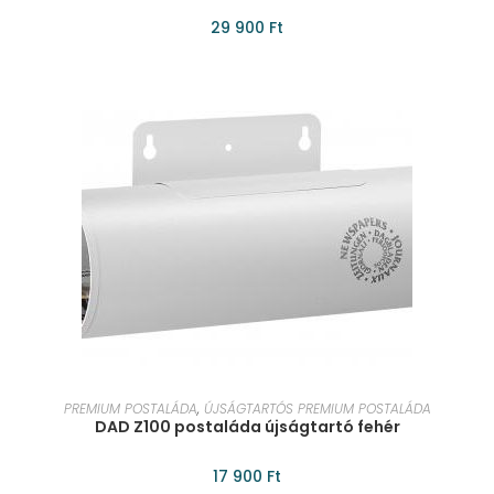
29 900
Ft
KOSÁRBA TESZEM
PREMIUM POSTALÁDA
,
ÚJSÁGTARTÓS PREMIUM POSTALÁDA
DAD Z100 postaláda újságtartó fehér
17 900
Ft