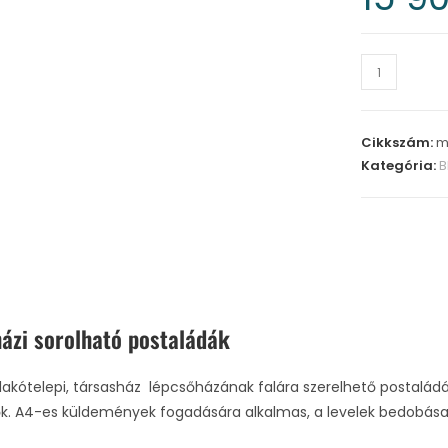
Cikkszám:
m
Kategória:
B
ázi sorolható postaládák
 lakótelepi, társasház lépcsőházának falára szerelhető postalá
ők. A4-es küldemények fogadására alkalmas, a levelek bedobása ü