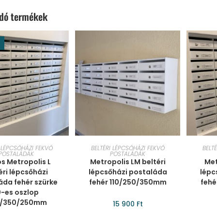
ódó termékek
ÁRBA TESZEM
KOSÁRBA TESZEM
KO
I LÉPCSŐHÁZI FEKVŐ
BELTÉRI LÉPCSŐHÁZI FEKVŐ
BELT
POSTALÁDÁK
POSTALÁDÁK
s Metropolis L
Metropolis LM beltéri
Met
éri lépcsőházi
lépcsőházi postaláda
lépc
áda fehér szürke
fehér 110/250/350mm
fehé
0-es oszlop
0/350/250mm
15 900
Ft