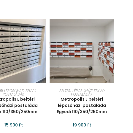
SÁRBA TESZEM
KOSÁRBA TESZEM
ÉRI LÉPCSŐHÁZI FEKVŐ
BELTÉRI LÉPCSŐHÁZI FEKVŐ
POSTALÁDÁK
POSTALÁDÁK
ropolis L beltéri
Metropolis L beltéri
sőházi postaláda
lépcsőházi postaláda
r 110/350/250mm
Egyedi 110/350/250mm
15 900
Ft
19 900
Ft