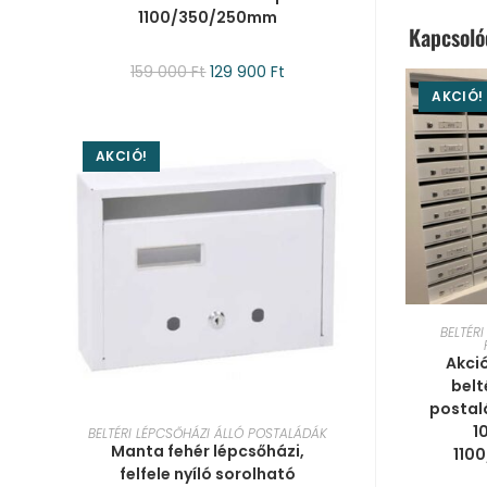
1100/350/250mm
Kapcsol
159 000
Ft
129 900
Ft
AKCIÓ!
AKCIÓ!
KOS
BELTÉR
Akció
belt
postal
KOSÁRBA TESZEM
1
BELTÉRI LÉPCSŐHÁZI ÁLLÓ POSTALÁDÁK
Manta fehér lépcsőházi,
110
felfele nyíló sorolható