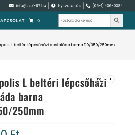
info@szef-97.hu
Nyitvatartás
(06-1) 436-0384
KAPCSOLAT
0
polis L beltéri lépcsőházi postaláda barna 110/350/250mm
olis L beltéri lépcsőházi
láda barna
350/250mm
00
Ft