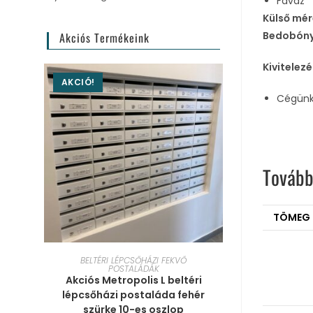
Faváz
Külső mér
Bedobóny
Akciós Termékeink
Kivitelezé
AKCIÓ!
Cégünk 
Tovább
TÖMEG
KOSÁRBA TESZEM
BELTÉRI LÉPCSŐHÁZI FEKVŐ
POSTALÁDÁK
Akciós Metropolis L beltéri
lépcsőházi postaláda fehér
szürke 10-es oszlop