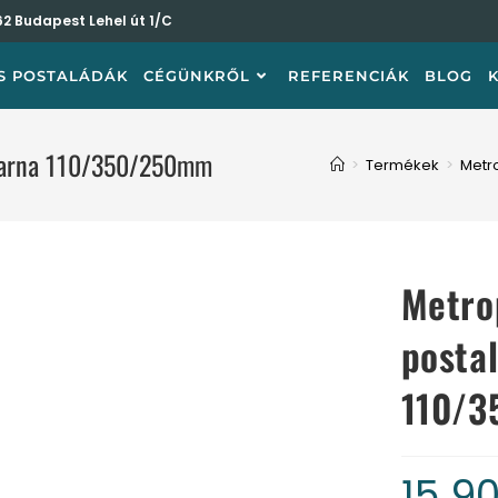
62 Budapest Lehel út 1/C
S POSTALÁDÁK
CÉGÜNKRŐL
REFERENCIÁK
BLOG
a barna 110/350/250mm
>
Termékek
>
Metro
Metrop
posta
110/
15 9