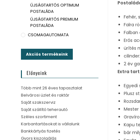
Postalád
ÚJSÁGTARTÓS OPTIMUM
POSTALÁDA
Fehér, 
ÚJSÁGTARTÓS PREMIUM
Falra r
POSTALÁDA
Falban
CSOMAGAUTOMATA
Erős ac
ürítés 
Akciós termékeink
cilinde
2 év ga
Extra tar
Előnyeink
Egyedi 
Több mint 26 éves tapasztalat
Plusz s
Belvárosi üzlet és raktár
Rozsda
Saját szakszerviz
Mester 
Saját szállító teherautó
Széles szortiment
Gravír
Karbantartásokat is vállalunk
Kapu t
Bankkártyás fizetés
bár mil
Gyors kiszolgálás