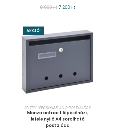
8 900
Ft
7 200
Ft
AKCIÓ!
KOSÁRBA TESZEM
BELTÉRI LÉPCSŐHÁZI ÁLLÓ POSTALÁDÁK
Monza antracit lépcsőházi,
lefele nyíló A4 sorolható
postaláda