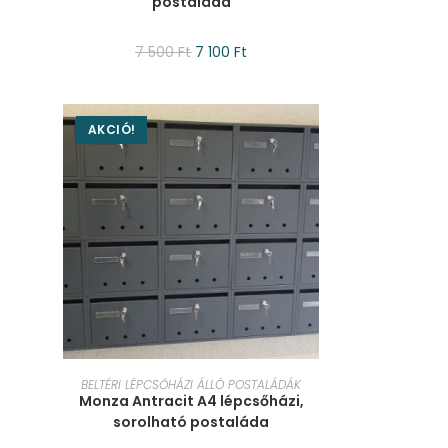
postaláda
7 500
Ft
7 100
Ft
AKCIÓ!
KOSÁRBA TESZEM
BELTÉRI LÉPCSŐHÁZI ÁLLÓ POSTALÁDÁK
Monza Antracit A4 lépcsőházi,
sorolható postaláda