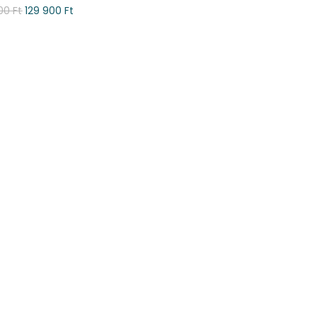
000
Ft
129 900
Ft