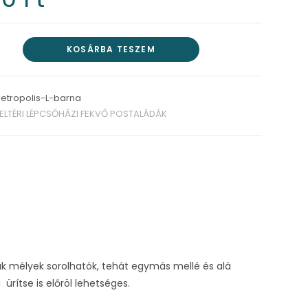
KOSÁRBA TESZEM
etropolis-L-barna
ELTÉRI LÉPCSŐHÁZI FEKVŐ POSTALÁDÁK
dák mélyek sorolhatók, tehát egymás mellé és alá
rítse is előröl lehetséges.