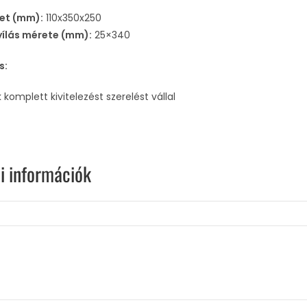
et (mm):
110x350x250
ílás mérete (mm):
25×340
s:
komplett kivitelezést szerelést vállal
i információk