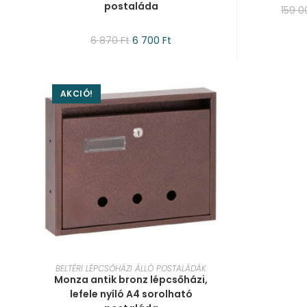
postaláda
159 
6 870
Ft
6 700
Ft
AKCIÓ!
KOSÁRBA TESZEM
BELTÉRI LÉPCSŐHÁZI ÁLLÓ POSTALÁDÁK
Monza antik bronz lépcsőházi,
lefele nyíló A4 sorolható